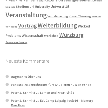
Physik
Physik am Samstag
Selbstgesteuertes_Lernen
Universität
Studium
Uni
University
Seminar
Veranstaltung
Visualisierung
Visual Thinking
Vizthink
Weiterbildung
Vortrag
Wicked
Vorlesung
Würzburg
Problems
Wissenschaft
Workshop
Zusammenfassung
Neueste Kommentare
Dagmar
zu
Über uns
Vanessa
zu
Sketchnotes fürs Studieren nutzen #snde
Peter J. Schmitt
zu
Lernen und Kreativität
Peter J. Schmitt
zu
EduCamp Leipzig #ecle16 – Memory
Overflow