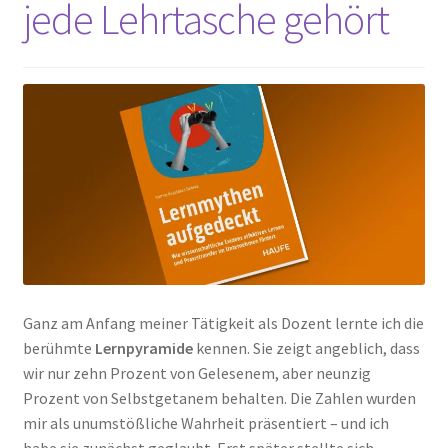
jede Lehrtasche gehört
Peps Gedanken
Talks & Tratsch
Alle Beiträge:
Ganz am Anfang meiner Tätigkeit als Dozent lernte ich die
berühmte
Lernpyramide
kennen. Sie zeigt angeblich, dass
wir nur zehn Prozent von Gelesenem, aber neunzig
Prozent von Selbstgetanem behalten. Die Zahlen wurden
mir als unumstößliche Wahrheit präsentiert – und ich