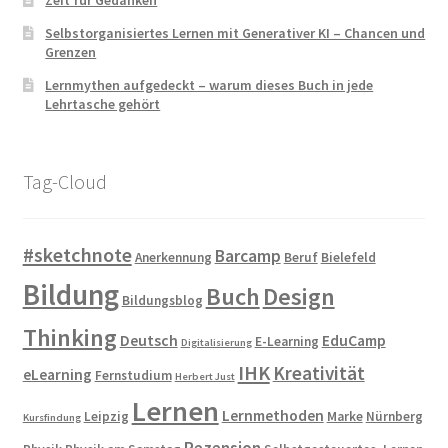
Zeit für Gedanken
Selbstorganisiertes Lernen mit Generativer KI – Chancen und
Grenzen
Lernmythen aufgedeckt – warum dieses Buch in jede
Lehrtasche gehört
Tag-Cloud
#sketchnote
Barcamp
Anerkennung
Beruf
Bielefeld
Bildung
Buch
Design
Bildungsblog
Thinking
Deutsch
EduCamp
E-Learning
Digitalisierung
IHK
Kreativität
eLearning
Fernstudium
Herbert Just
Lernen
Lernmethoden
Leipzig
Marke
Nürnberg
Kursfindung
Rezension