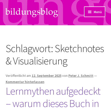
Zur
Zum
Menü
Navigation
Inhalt
springen
springen
Über uns
Artikel
Schlagwort:
Sketchnotes
Links
& Visualisierung
Kontakt
Veröffentlicht am
12. September 2025
von
Peter J. Schmitt
—
Subjektiv
Kommentar hinterlassen
Lernmythen aufgedeckt
Bildungsreport
– warum dieses Buch in
Hendriks Gedanken