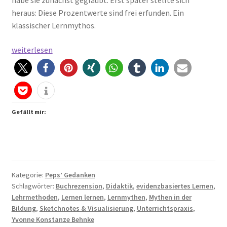
habe sie zunächst geglaubt. Erst später stellte sich
heraus: Diese Prozentwerte sind frei erfunden. Ein
klassischer Lernmythos.
Lernmythen
weiterlesen
aufgedeckt
–
warum
dieses
Buch
Gefällt mir:
in
jede
Lehrtasche
gehört
Kategorie:
Peps’ Gedanken
Schlagwörter:
Buchrezension
,
Didaktik
,
evidenzbasiertes Lernen
,
Lehrmethoden
,
Lernen lernen
,
Lernmythen
,
Mythen in der
Bildung
,
Sketchnotes & Visualisierung
,
Unterrichtspraxis
,
Yvonne Konstanze Behnke