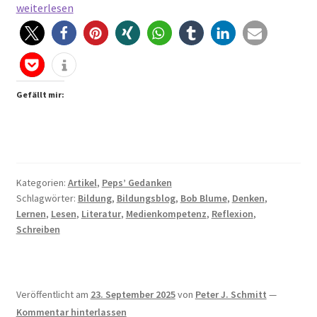
Zeit
weiterlesen
für
Gedanken
Gefällt mir:
Kategorien:
Artikel
,
Peps’ Gedanken
Schlagwörter:
Bildung
,
Bildungsblog
,
Bob Blume
,
Denken
,
Lernen
,
Lesen
,
Literatur
,
Medienkompetenz
,
Reflexion
,
Schreiben
Veröffentlicht am
23. September 2025
von
Peter J. Schmitt
—
Kommentar hinterlassen