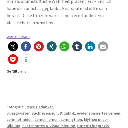
mir als unumstößliche Wahrheit präsentiert – und ich
habe sie zunächst geglaubt. Erst später stellte sich
heraus: Diese Prozentwerte sind frei erfunden. Ein
klassischer Lernmythos.
Lernmythen
weiterlesen
aufgedeckt
–
warum
dieses
Buch
Gefällt mir:
in
jede
Lehrtasche
gehört
Kategorie:
Peps’ Gedanken
Schlagwörter:
Buchrezension
,
Didaktik
,
evidenzbasiertes Lernen
,
Lehrmethoden
,
Lernen lernen
,
Lernmythen
,
Mythen in der
Bildung
,
Sketchnotes & Visualisierung
,
Unterrichtspraxis
,