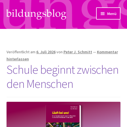
Zur
Zum
Menü
Navigation
Inhalt
springen
springen
Über uns
Artikel
Veröffentlicht am
6. Juli 2026
von
Peter J. Schmitt
—
Kommentar
Links
hinterlassen
Schule beginnt zwischen
Kontakt
den Menschen
Subjektiv
Bildungsreport
Hendriks Gedanken