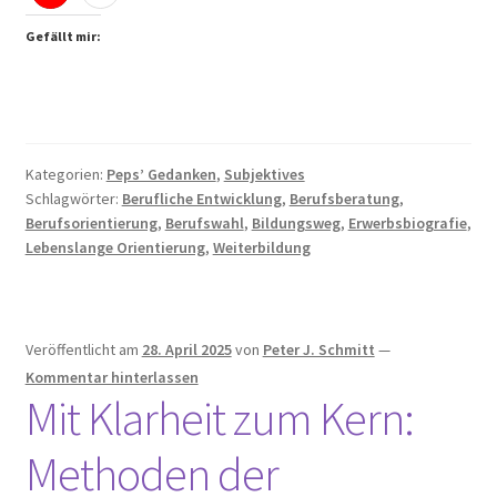
Zur
aktuellen
Gefällt mir:
Ausgabe
von DENK-
doch-
MAL
Kategorien:
Peps’ Gedanken
,
Subjektives
Schlagwörter:
Berufliche Entwicklung
,
Berufsberatung
,
Berufsorientierung
,
Berufswahl
,
Bildungsweg
,
Erwerbsbiografie
,
Lebenslange Orientierung
,
Weiterbildung
Veröffentlicht am
28. April 2025
von
Peter J. Schmitt
—
Kommentar hinterlassen
Mit Klarheit zum Kern:
Methoden der