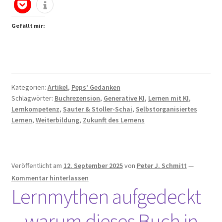
Generativer
KI
–
Gefällt mir:
Chancen
und
Grenzen
Kategorien:
Artikel
,
Peps’ Gedanken
Schlagwörter:
Buchrezension
,
Generative KI
,
Lernen mit KI
,
Lernkompetenz
,
Sauter & Stoller-Schai
,
Selbstorganisiertes
Lernen
,
Weiterbildung
,
Zukunft des Lernens
Veröffentlicht am
12. September 2025
von
Peter J. Schmitt
—
Kommentar hinterlassen
Lernmythen aufgedeckt
– warum dieses Buch in