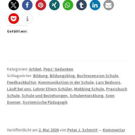
beginnt
zwischen
den
Menschen
Gefällt mir:
Kategorien:
Artikel
,
Peps’ Gedanken
Schlagwörter:
Bildung
,
Bildungsblog
,
Buchrezension Schule
,
Feedbackkultur
,
Kommunikation in der Schule
,
Lars Bednorz
,
Läuft bei uns
,
Lehrer Eltern Schüler
,
Mobbing Schule
,
Praxisbuch
Schule
,
Schule und Beziehungen
,
Schulentwicklung
,
Sven
Donner
,
Systemische Pädagogik
Veröffentlicht am
2. Mai 2026
von
Peter J. Schmitt
—
Kommentar