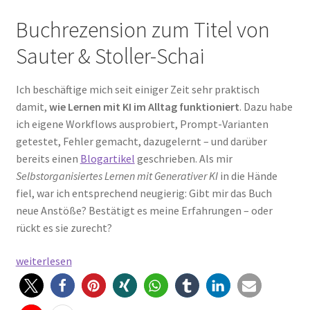
Buchrezension zum Titel von
Sauter & Stoller-Schai
Ich beschäftige mich seit einiger Zeit sehr praktisch
damit,
wie Lernen mit KI im Alltag funktioniert
. Dazu habe
ich eigene Workflows ausprobiert, Prompt-Varianten
getestet, Fehler gemacht, dazugelernt – und darüber
bereits einen
Blogartikel
geschrieben. Als mir
Selbstorganisiertes Lernen mit Generativer KI
in die Hände
fiel, war ich entsprechend neugierig: Gibt mir das Buch
neue Anstöße? Bestätigt es meine Erfahrungen – oder
rückt es sie zurecht?
Selbstorganisiertes
weiterlesen
Lernen
mit