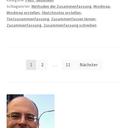
Schlagwörter:
Methoden der Zusammenfassung
,
Mindmap
,
Mindmap erstellen
,
Sketchnotes erstellen
,
Textzusammenfassung
,
Zusammenfassen lernen
,
Zusammenfassung
,
Zusammenfassung schreiben
Seitennummerierung
1
2
…
11
Nächster
der
Beiträge