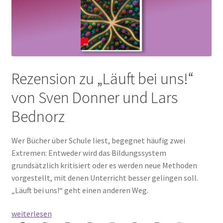
Peps Gedanken
Talks & Tratsch
Alle Beiträge:
Rezension zu „Läuft bei uns!“
von Sven Donner und Lars
Bednorz
Wer Bücher über Schule liest, begegnet häufig zwei
Extremen: Entweder wird das Bildungssystem
grundsätzlich kritisiert oder es werden neue Methoden
vorgestellt, mit denen Unterricht besser gelingen soll.
„Läuft bei uns!“ geht einen anderen Weg.
Schule
weiterlesen