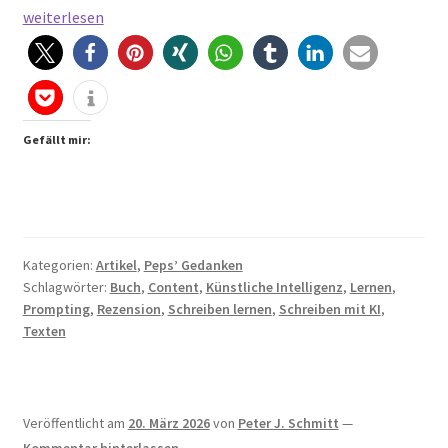
Schreiben
weiterlesen
mit
KI:
Neues
Handwerk
oder
Gefällt mir:
nur
neu
sortiert?
Kategorien:
Artikel
,
Peps’ Gedanken
Schlagwörter:
Buch
,
Content
,
Künstliche Intelligenz
,
Lernen
,
Prompting
,
Rezension
,
Schreiben lernen
,
Schreiben mit KI
,
Texten
Veröffentlicht am
20. März 2026
von
Peter J. Schmitt
—
Kommentar hinterlassen