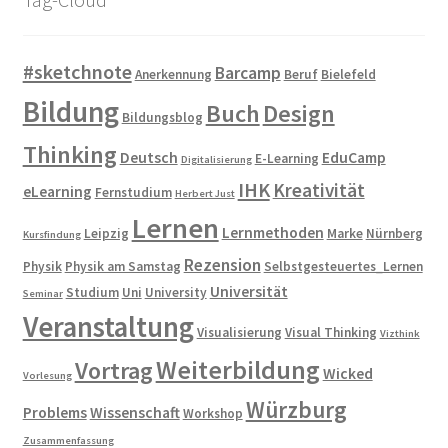
#sketchnote
Barcamp
Anerkennung
Beruf
Bielefeld
Bildung
Buch
Design
Bildungsblog
Thinking
Deutsch
EduCamp
E-Learning
Digitalisierung
IHK
Kreativität
eLearning
Fernstudium
Herbert Just
Lernen
Lernmethoden
Leipzig
Marke
Nürnberg
Kursfindung
Rezension
Physik
Physik am Samstag
Selbstgesteuertes_Lernen
Universität
Studium
Uni
University
Seminar
Veranstaltung
Visualisierung
Visual Thinking
Vizthink
Weiterbildung
Vortrag
Wicked
Vorlesung
Würzburg
Problems
Wissenschaft
Workshop
Zusammenfassung