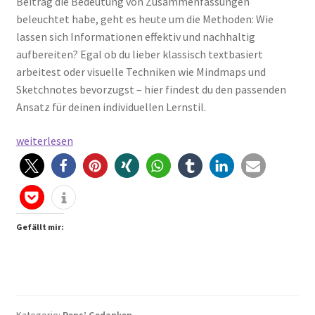
Beitrag die Bedeutung von Zusammenfassungen
beleuchtet habe, geht es heute um die Methoden: Wie
lassen sich Informationen effektiv und nachhaltig
aufbereiten? Egal ob du lieber klassisch textbasiert
arbeitest oder visuelle Techniken wie Mindmaps und
Sketchnotes bevorzugst – hier findest du den passenden
Ansatz für deinen individuellen Lernstil.
Mit
weiterlesen
Klarheit
zum
Kern:
Methoden
der
Gefällt mir:
Zusammenfassung
Kategorie:
Peps’ Gedanken