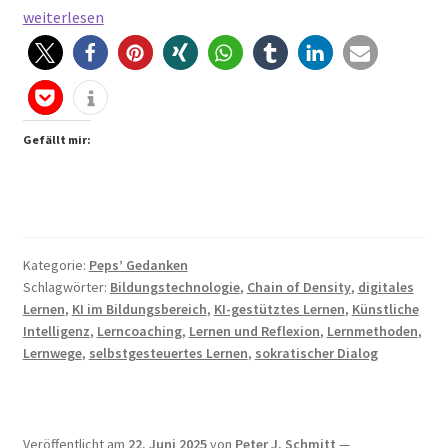
Lernen
weiterlesen
mit
KI
–
neue
Möglichkeiten
Gefällt mir:
für
den
Bildungsalltag?
Kategorie:
Peps’ Gedanken
Schlagwörter:
Bildungstechnologie
,
Chain of Density
,
digitales
Lernen
,
KI im Bildungsbereich
,
KI-gestütztes Lernen
,
Künstliche
Intelligenz
,
Lerncoaching
,
Lernen und Reflexion
,
Lernmethoden
,
Lernwege
,
selbstgesteuertes Lernen
,
sokratischer Dialog
Veröffentlicht am
22. Juni 2025
von
Peter J. Schmitt
—