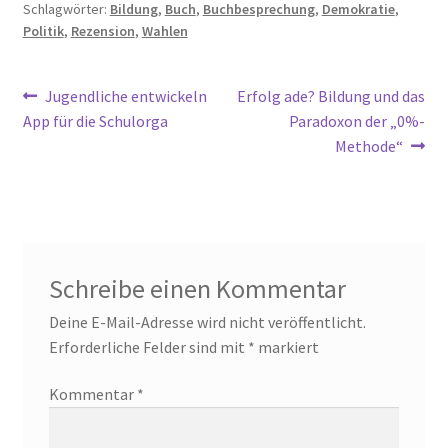
Schlagwörter:
Bildung
,
Buch
,
Buchbesprechung
,
Demokratie
,
Politik
,
Rezension
,
Wahlen
Beitragsnavigation
Vorheriger
Nächster
Jugendliche entwickeln
Erfolg ade? Bildung und das
Beitrag:
Beitrag:
App für die Schulorga
Paradoxon der „0%-
Methode“
Schreibe einen Kommentar
Deine E-Mail-Adresse wird nicht veröffentlicht.
Erforderliche Felder sind mit
*
markiert
Kommentar
*