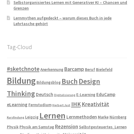
Selbstorganisiertes Lernen mit Generativer KI – Chancen und
Grenzen
Lernmythen aufgedeckt – warum dieses Buch in jede
Lehrtasche gehört
Tag-Cloud
#sketchnote
Barcamp
Anerkennung
Beruf
Bielefeld
Bildung
Buch
Design
Bildungsblog
Thinking
Deutsch
EduCamp
E-Learning
Digitalisierung
IHK
Kreativität
eLearning
Fernstudium
Herbert Just
Lernen
Lernmethoden
Leipzig
Marke
Nürnberg
Kursfindung
Rezension
Physik
Physik am Samstag
Selbstgesteuertes_Lernen