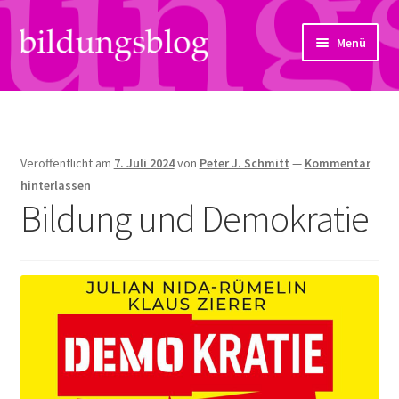
Zur
Zum
Menü
Navigation
Inhalt
springen
springen
Über uns
Artikel
Veröffentlicht am
7. Juli 2024
von
Peter J. Schmitt
—
Kommentar
Links
hinterlassen
Bildung und Demokratie
Kontakt
Subjektiv
Bildungsreport
Hendriks Gedanken