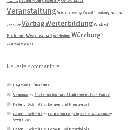
Universität
Studium
Uni
University
Seminar
Veranstaltung
Visualisierung
Visual Thinking
Vizthink
Weiterbildung
Vortrag
Wicked
Vorlesung
Würzburg
Problems
Wissenschaft
Workshop
Zusammenfassung
Neueste Kommentare
Dagmar
zu
Über uns
Vanessa
zu
Sketchnotes fürs Studieren nutzen #snde
Peter J. Schmitt
zu
Lernen und Kreativität
Peter J. Schmitt
zu
EduCamp Leipzig #ecle16 – Memory
Overflow
Peter J. Schmitt
zu
Lernen und Kreativität