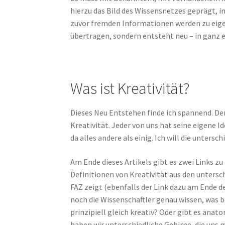
hierzu das Bild des Wissensnetzes geprägt, i
zuvor fremden Informationen werden zu eige
übertragen, sondern entsteht neu – in ganz 
Was ist Kreativität?
Dieses Neu Entstehen finde ich spannend. Den
Kreativität. Jeder von uns hat seine eigene Id
da alles andere als einig. Ich will die untersc
Am Ende dieses Artikels gibt es zwei Links 
Definitionen von Kreativität aus den unters
FAZ zeigt (ebenfalls der Link dazu am Ende de
noch die Wissenschaftler genau wissen, was bei
prinzipiell gleich kreativ? Oder gibt es anat
haben wir unterschiedliche Gehirne, die uns 