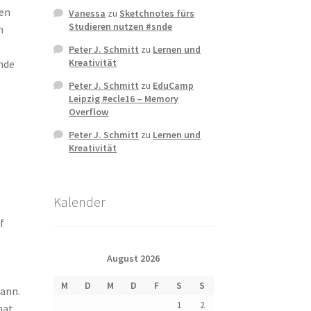
nen
Vanessa
zu
Sketchnotes fürs
Studieren nutzen #snde
n
Peter J. Schmitt
zu
Lernen und
Kreativität
ende
Peter J. Schmitt
zu
EduCamp
Leipzig #ecle16 – Memory
Overflow
Peter J. Schmitt
zu
Lernen und
Kreativität
Kalender
f
August 2026
M
D
M
D
F
S
S
ann.
1
2
hat