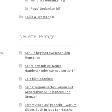
Hendriks Gedanken
(2)
Peps’ Gedanken
(65)
Talks & Tratsch
(3)
Neueste Beiträge
es
Schule beginnt zwischen den
Menschen
Schreiben mit KI: Neues
Handwerk oder nur neu sortiert?
Zeit für Gedanken
Selbstorganisiertes Lernen mit
Generativer KI – Chancen und
Grenzen
Lernmythen aufgedeckt – warum
dieses Buch in jede Lehrtasche