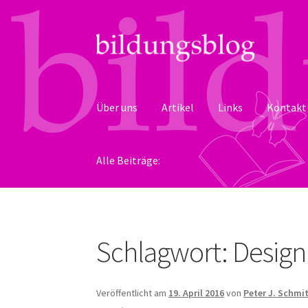
Zur
Zum
Navigation
Inhalt
springen
springen
Über uns
Artikel
Links
Kontakt
Alle Beiträge:
Schlagwort:
Design
Veröffentlicht am
19. April 2016
von
Peter J. Schmi