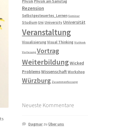
Physik
Physik am Samstag
Rezension
Selbstgesteuertes_Lernen
Seminar
Universität
Studium
Uni
University
Veranstaltung
Visualisierung
Visual Thinking
Vizthink
Vortrag
Vorlesung
Weiterbildung
Wicked
Problems
Wissenschaft
Workshop
Würzburg
Zusammenfassung
Neueste Kommentare
ts
Dagmar
zu
Über uns