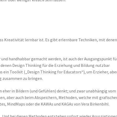
ass Kreativität lernbar ist. Es gibt erlernbare Techniken, mit dene
ar und handhabbar gemacht werden, ist auch der Ausgangspunkt fü
h denen Design Thinking für die Erziehung und Bildung nutzbar
 ein Toolkit („Design Thinking for Educators“), um Erzieher, abe
g zusammen zu bringen.
rn eher in Bildern (und Gefühlen) denkt; und zwar unabhängig vom
hen, aber auch beim Abspeichern, Methoden, welche mit grafische
otes, MindMaps oder die KAWAs und KAGAs von Vera Birkenbihl.
Und bei diesen Methoden entstehen sofort wieder Assoziationen