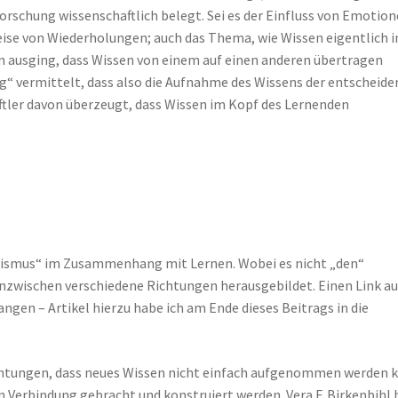
orschung wissenschaftlich belegt. Sei es der Einfluss von Emotio
eise von Wiederholungen; auch das Thema, wie Wissen eigentlich i
n ausging, dass Wissen von einem auf einen anderen übertragen
ig“ vermittelt, dass also die Aufnahme des Wissens der entscheid
aftler davon überzeugt, dass Wissen im Kopf des Lernenden
ivismus“ im Zusammenhang mit Lernen. Wobei es nicht „den“
inzwischen verschiedene Richtungen herausgebildet. Einen Link au
ngen – Artikel hierzu habe ich am Ende dieses Beitrags in die
chtungen, dass neues Wissen nicht einfach aufgenommen werden k
Verbindung gebracht und konstruiert werden. Vera F. Birkenbihl 