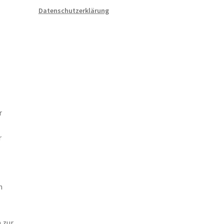
Datenschutzerklärung
n
r
r
n
 zur