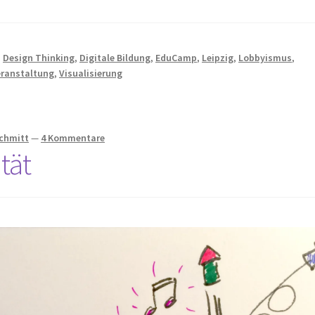
,
Design Thinking
,
Digitale Bildung
,
EduCamp
,
Leipzig
,
Lobbyismus
,
eranstaltung
,
Visualisierung
Schmitt
—
4 Kommentare
tät