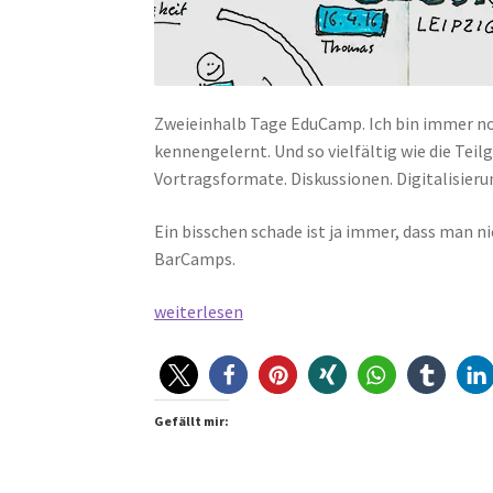
Zweieinhalb Tage EduCamp. Ich bin immer noc
kennengelernt. Und so vielfältig wie die Tei
Vortragsformate. Diskussionen. Digitalisierun
Ein bisschen schade ist ja immer, dass man n
BarCamps.
EduCamp
weiterlesen
Leipzig
#ecle16
–
Memory
Gefällt mir:
Overflow