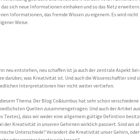
n das sich neue Informationen einhaken und so das Netz erweitern.
nen Informationen, das fremde Wissen zu eigenem. Es wird nicht
eigener Weise.
n neu entstehen, neu schaffen ist ja auch der zentrale Aspekt bei 
ee darüber, was Kreativität ist. Und auch die Wissenschaftler sind s
hiedlichen Interpretationen hier nicht weiter vertiefen.
zu diesem Thema. Der Blog Co&lumbus hat sehr schön verschiedene
chiedlichsten Quellen zusammengetragen. Und auch der Artikel aus
s Textes), dass wir weder eine allgemein gültige Definition besitz
 der Kreativität in unseren Gehirnen wirklich passiert. Sind wir al
omische Unterschiede? Verändert die Kreativität unser Gehirn, oder
mehr oder weniger kreativ sein lassen?