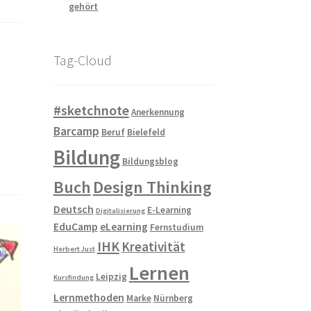
gehört
Tag-Cloud
#sketchnote
Anerkennung
Barcamp
Beruf
Bielefeld
Bildung
Bildungsblog
Buch
Design Thinking
Deutsch
E-Learning
Digitalisierung
EduCamp
eLearning
Fernstudium
IHK
Kreativität
Herbert Just
Lernen
Leipzig
Kursfindung
Lernmethoden
Marke
Nürnberg