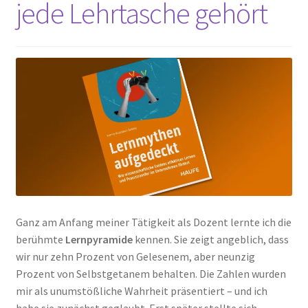
jede Lehrtasche gehört
Peps Gedanken
Talks & Tratsch
Alle Beiträge:
Ganz am Anfang meiner Tätigkeit als Dozent lernte ich die
berühmte
Lernpyramide
kennen. Sie zeigt angeblich, dass
wir nur zehn Prozent von Gelesenem, aber neunzig
Prozent von Selbstgetanem behalten. Die Zahlen wurden
mir als unumstößliche Wahrheit präsentiert – und ich