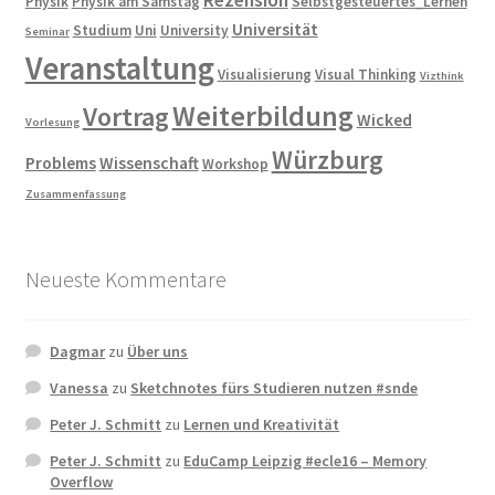
Physik
Physik am Samstag
Selbstgesteuertes_Lernen
Universität
Studium
Uni
University
Seminar
Veranstaltung
Visualisierung
Visual Thinking
Vizthink
Weiterbildung
Vortrag
Wicked
Vorlesung
Würzburg
Problems
Wissenschaft
Workshop
Zusammenfassung
Neueste Kommentare
Dagmar
zu
Über uns
Vanessa
zu
Sketchnotes fürs Studieren nutzen #snde
Peter J. Schmitt
zu
Lernen und Kreativität
Peter J. Schmitt
zu
EduCamp Leipzig #ecle16 – Memory
Overflow