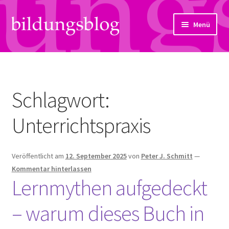
Zur
Zum
Menü
Navigation
Inhalt
springen
springen
Über uns
Artikel
Schlagwort:
Links
Unterrichtspraxis
Kontakt
Veröffentlicht am
12. September 2025
von
Peter J. Schmitt
—
Subjektiv
Kommentar hinterlassen
Lernmythen aufgedeckt
Bildungsreport
– warum dieses Buch in
Hendriks Gedanken