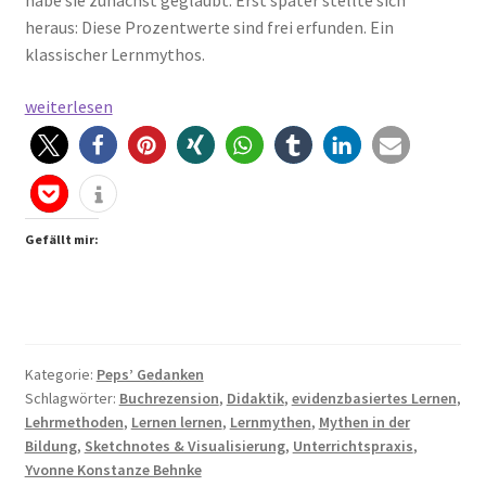
habe sie zunächst geglaubt. Erst später stellte sich
heraus: Diese Prozentwerte sind frei erfunden. Ein
klassischer Lernmythos.
Lernmythen
weiterlesen
aufgedeckt
–
warum
dieses
Buch
Gefällt mir:
in
jede
Lehrtasche
gehört
Kategorie:
Peps’ Gedanken
Schlagwörter:
Buchrezension
,
Didaktik
,
evidenzbasiertes Lernen
,
Lehrmethoden
,
Lernen lernen
,
Lernmythen
,
Mythen in der
Bildung
,
Sketchnotes & Visualisierung
,
Unterrichtspraxis
,
Yvonne Konstanze Behnke