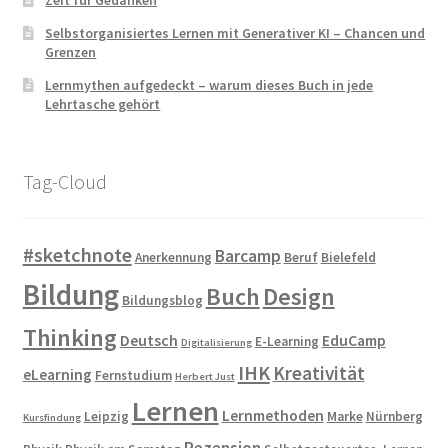
Zeit für Gedanken
Selbstorganisiertes Lernen mit Generativer KI – Chancen und
Grenzen
Lernmythen aufgedeckt – warum dieses Buch in jede
Lehrtasche gehört
Tag-Cloud
#sketchnote
Barcamp
Anerkennung
Beruf
Bielefeld
Bildung
Buch
Design
Bildungsblog
Thinking
Deutsch
EduCamp
E-Learning
Digitalisierung
IHK
Kreativität
eLearning
Fernstudium
Herbert Just
Lernen
Lernmethoden
Leipzig
Marke
Nürnberg
Kursfindung
Rezension