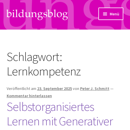
Zur
Zum
Menü
Navigation
Inhalt
springen
springen
Über uns
Artikel
Schlagwort:
Links
Lernkompetenz
Kontakt
Veröffentlicht am
23. September 2025
von
Peter J. Schmitt
—
Subjektiv
Kommentar hinterlassen
Selbstorganisiertes
Bildungsreport
Lernen mit Generativer
Hendriks Gedanken