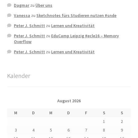
Dagmar
zu
Über uns
Vanessa
zu
Sketchnotes fürs Studieren nutzen #snde
Peter J. Schmitt
zu
Lernen und Kreativität
Peter J. Schmitt
zu
EduCamp Leipzig #ecle16 – Memory
Overflow
Peter J. Schmitt
zu
Lernen und Kreativität
Kalender
August 2026
M
D
M
D
F
S
S
1
2
3
4
5
6
7
8
9