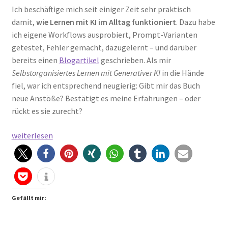
Ich beschäftige mich seit einiger Zeit sehr praktisch
damit,
wie Lernen mit KI im Alltag funktioniert
. Dazu habe
ich eigene Workflows ausprobiert, Prompt-Varianten
getestet, Fehler gemacht, dazugelernt – und darüber
bereits einen
Blogartikel
geschrieben. Als mir
Selbstorganisiertes Lernen mit Generativer KI
in die Hände
fiel, war ich entsprechend neugierig: Gibt mir das Buch
neue Anstöße? Bestätigt es meine Erfahrungen – oder
rückt es sie zurecht?
Selbstorganisiertes
weiterlesen
Lernen
mit
Generativer
KI
–
Gefällt mir:
Chancen
und