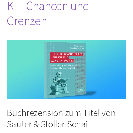
KI – Chancen und
Peps Gedanken
Grenzen
Talks & Tratsch
Alle Beiträge:
Buchrezension zum Titel von
Sauter & Stoller-Schai