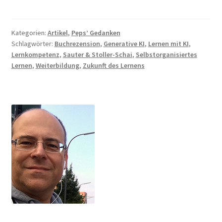
Grenzen
Kategorien:
Artikel
,
Peps’ Gedanken
Schlagwörter:
Buchrezension
,
Generative KI
,
Lernen mit KI
,
Lernkompetenz
,
Sauter & Stoller-Schai
,
Selbstorganisiertes
Lernen
,
Weiterbildung
,
Zukunft des Lernens