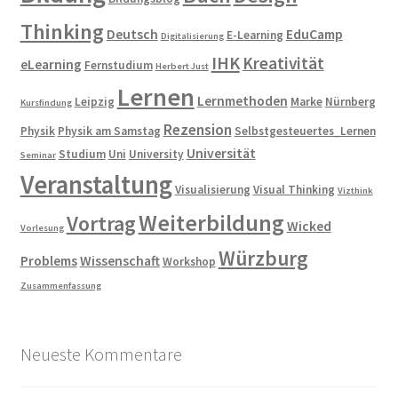
Thinking
Deutsch
EduCamp
E-Learning
Digitalisierung
IHK
Kreativität
eLearning
Fernstudium
Herbert Just
Lernen
Lernmethoden
Leipzig
Marke
Nürnberg
Kursfindung
Rezension
Physik
Physik am Samstag
Selbstgesteuertes_Lernen
Universität
Studium
Uni
University
Seminar
Veranstaltung
Visualisierung
Visual Thinking
Vizthink
Weiterbildung
Vortrag
Wicked
Vorlesung
Würzburg
Problems
Wissenschaft
Workshop
Zusammenfassung
Neueste Kommentare