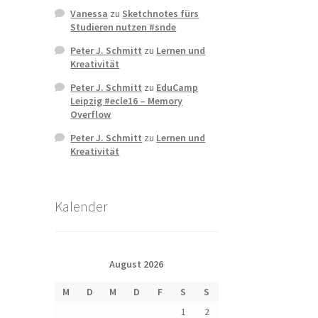
Vanessa
zu
Sketchnotes fürs
Studieren nutzen #snde
Peter J. Schmitt
zu
Lernen und
Kreativität
Peter J. Schmitt
zu
EduCamp
Leipzig #ecle16 – Memory
Overflow
Peter J. Schmitt
zu
Lernen und
Kreativität
Kalender
August 2026
M
D
M
D
F
S
S
1
2