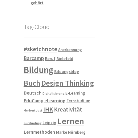
gehört
Tag-Cloud
#sketchnote
Anerkennung
Barcamp
Beruf
Bielefeld
Bildung
Bildungsblog
Buch
Design Thinking
Deutsch
E-Learning
Digitalisierung
EduCamp
eLearning
Fernstudium
IHK
Kreativität
Herbert Just
Lernen
Leipzig
Kursfindung
Lernmethoden
Marke
Nürnberg