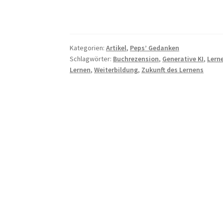
–
Chancen
und
Grenzen
Kategorien:
Artikel
,
Peps’ Gedanken
Schlagwörter:
Buchrezension
,
Generative KI
,
Lerne
Lernen
,
Weiterbildung
,
Zukunft des Lernens