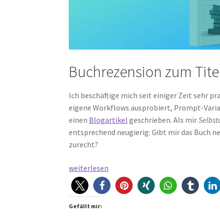
Buchrezension zum Titel
Ich beschäftige mich seit einiger Zeit sehr p
eigene Workflows ausprobiert, Prompt-Varia
einen
Blogartikel
geschrieben. Als mir
Selbst
entsprechend neugierig: Gibt mir das Buch n
zurecht?
Selbstorganisiertes
weiterlesen
Lernen
mit
Generativer
Gefällt mir:
KI