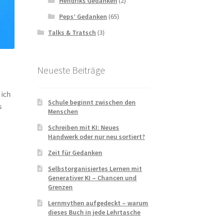
Hendriks Gedanken
(2)
Peps’ Gedanken
(65)
Talks & Tratsch
(3)
Neueste Beiträge
 ich
Schule beginnt zwischen den
s
Menschen
Schreiben mit KI: Neues
Handwerk oder nur neu sortiert?
Zeit für Gedanken
Selbstorganisiertes Lernen mit
Generativer KI – Chancen und
Grenzen
Lernmythen aufgedeckt – warum
dieses Buch in jede Lehrtasche