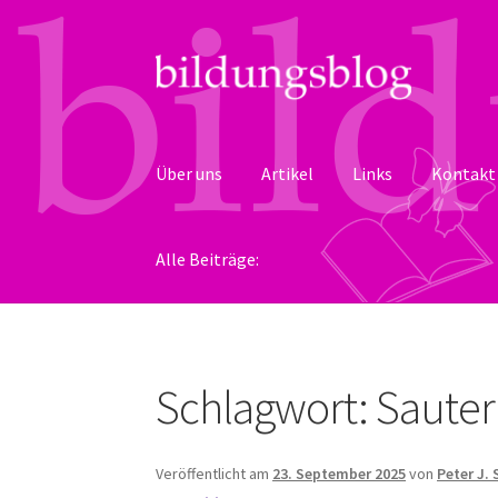
Zur
Zum
Navigation
Inhalt
springen
springen
Über uns
Artikel
Links
Kontakt
Alle Beiträge:
Schlagwort:
Sauter 
Veröffentlicht am
23. September 2025
von
Peter J.