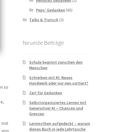
Hendriks Gedanken
(2)
Peps’ Gedanken
(65)
Talks & Tratsch
(3)
Neueste Beiträge
Schule beginnt zwischen den
Menschen
Schreiben mit KI: Neues
Handwerk oder nur neu sortiert?
an so
Zeit für Gedanken
te,
Selbstorganisiertes Lernen mit
Generativer KI – Chancen und
Grenzen
r mit
Lernmythen aufgedeckt – warum
dieses Buch in jede Lehrtasche
l von