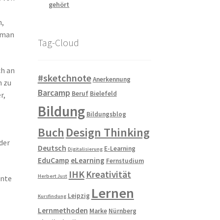
gehört
n,
r man
Tag-Cloud
ch an
#sketchnote
Anerkennung
h zu
Barcamp
Beruf
Bielefeld
r,
Bildung
Bildungsblog
Buch
Design Thinking
der
Deutsch
E-Learning
Digitalisierung
EduCamp
eLearning
Fernstudium
IHK
Kreativität
Herbert Just
ante
Lernen
Leipzig
Kursfindung
Lernmethoden
Marke
Nürnberg