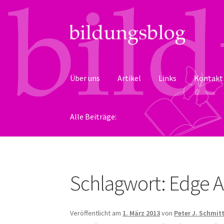
Zur
Zum
Navigation
Inhalt
springen
springen
Über uns
Artikel
Links
Kontakt
Alle Beiträge:
Schlagwort:
Edge 
Veröffentlicht am
1. März 2013
von
Peter J. Schmit