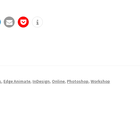
s
,
Edge Animate
,
InDesign
,
Online
,
Photoshop
,
Workshop