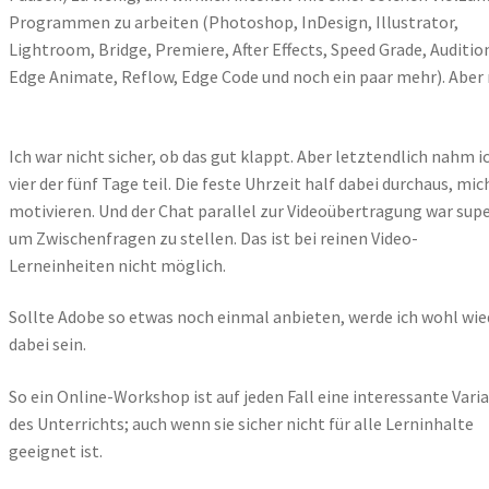
Programmen zu arbeiten (Photoshop, InDesign, Illustrator,
Lightroom, Bridge, Premiere, After Effects, Speed Grade, Auditio
Edge Animate, Reflow, Edge Code und noch ein paar mehr). Abe
Ich war nicht sicher, ob das gut klappt. Aber letztendlich nahm i
vier der fünf Tage teil. Die feste Uhrzeit half dabei durchaus, mic
motivieren. Und der Chat parallel zur Videoübertragung war supe
um Zwischenfragen zu stellen. Das ist bei reinen Video-
Lerneinheiten nicht möglich.
Sollte Adobe so etwas noch einmal anbieten, werde ich wohl wie
dabei sein.
So ein Online-Workshop ist auf jeden Fall eine interessante Vari
des Unterrichts; auch wenn sie sicher nicht für alle Lerninhalte
geeignet ist.