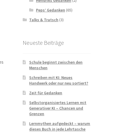
Hendriks Gedanken
(2)
Peps’ Gedanken
(65)
Talks & Tratsch
(3)
Neueste Beiträge
es
Schule beginnt zwischen den
Menschen
Schreiben mit KI: Neues
Handwerk oder nur neu sortiert?
Zeit für Gedanken
Selbstorganisiertes Lernen mit
Generativer KI – Chancen und
Grenzen
Lernmythen aufgedeckt – warum
dieses Buch in jede Lehrtasche