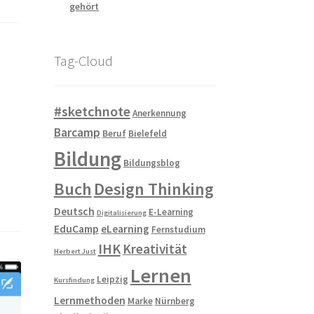
gehört
Tag-Cloud
#sketchnote
Anerkennung
Barcamp
Beruf
Bielefeld
Bildung
Bildungsblog
Buch
Design Thinking
Deutsch
E-Learning
Digitalisierung
EduCamp
eLearning
Fernstudium
IHK
Kreativität
Herbert Just
Lernen
Leipzig
Kursfindung
Lernmethoden
Marke
Nürnberg