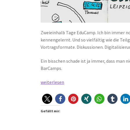
Zweieinhalb Tage EduCamp. Ich bin immer noc
kennengelernt. Und so vielfältig wie die Tei
Vortragsformate. Diskussionen. Digitalisierun
Ein bisschen schade ist ja immer, dass man n
BarCamps.
EduCamp
weiterlesen
Leipzig
#ecle16
–
Memory
Gefällt mir:
Overflow