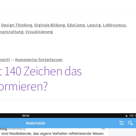
,
Design Thinking
,
Digitale Bildung
,
EduCamp
,
Leipzig
,
Lobbyismus
,
eranstaltung
,
Visualisierung
chmitt
—
Kommentar hinterlassen
 140 Zeichen das
formieren?