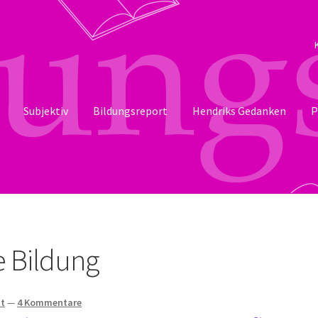
Subjektiv
Bildungsreport
Hendriks Gedanken
P
e Bildung
tt
—
4 Kommentare