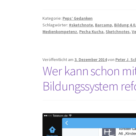
Kategorie:
Peps’ Gedanken
Schlagwörter:
#sketchnote
,
Barcamp
,
Bildung 4.0
Medienkompetenz
,
Pecha Kucha
,
Sketchnotes
,
V
Veröffentlicht am
3. Dezember 2014
von
Peter J. S
Wer kann schon mit
Bildungssystem re