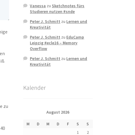
Vanessa
zu
Sketchnotes fürs
Studieren nutzen #snde
Peter J. Schmitt
zu
Lernen und
Kreativität
nige
Peter J. Schmitt
zu
EduCamp
Leipzig #ecle16 – Memory
Overflow
den
Peter J. Schmitt
zu
Lernen und
eiß
Kreativität
Kalender
e zu
August 2026
M
D
M
D
F
S
S
140
1
2