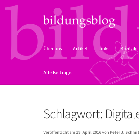
Zur
Zum
Navigation
Inhalt
springen
springen
Über uns
Artikel
Links
Kontakt
Alle Beiträge:
Schlagwort:
Digital
Veröffentlicht am
19. April 2016
von
Peter J. Schmi