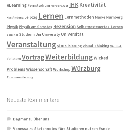
IHK
Kreativität
eLearning
Fernstudium
Herbert Just
Lernen
Lernmethoden
Leipzig
Marke
Nürnberg
Kursfindung
Rezension
Physik
Physik am Samstag
Selbstgesteuertes_Lernen
Universität
Studium
Uni
University
Seminar
Veranstaltung
Visualisierung
Visual Thinking
Vizthink
Weiterbildung
Vortrag
Wicked
Vorlesung
Würzburg
Problems
Wissenschaft
Workshop
Zusammenfassung
Neueste Kommentare
Dagmar
zu
Über uns
Vanessa
zu
Sketchnotes fürs Studieren nutzen #snde