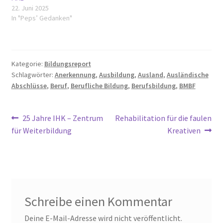
22. Juni 2025
In "Peps’ Gedanken"
Kategorie:
Bildungsreport
Schlagwörter:
Anerkennung
,
Ausbildung
,
Ausland
,
Ausländische
Abschlüsse
,
Beruf
,
Berufliche Bildung
,
Berufsbildung
,
BMBF
Beitragsnavigation
Vorheriger
Nächster
25 Jahre IHK – Zentrum
Rehabilitation für die faulen
Beitrag:
Beitrag:
für Weiterbildung
Kreativen
Schreibe einen Kommentar
Deine E-Mail-Adresse wird nicht veröffentlicht.