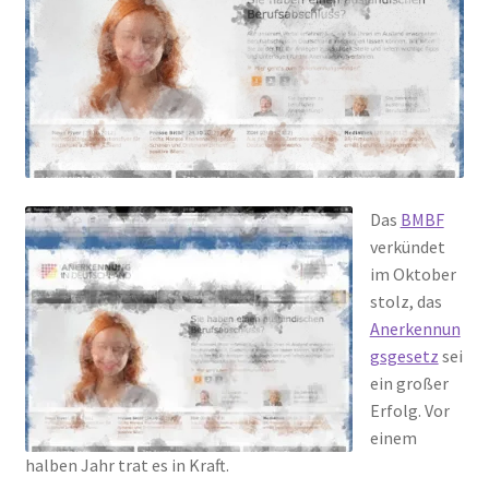
Peps Gedanken
Talks & Tratsch
Alle Beiträge:
Das
BMBF
verkündet
im Oktober
stolz, das
Anerkennun
gsgesetz
sei
ein großer
Erfolg. Vor
einem
halben Jahr trat es in Kraft.