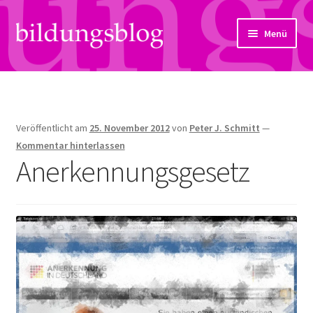
Zur
Zum
Menü
Navigation
Inhalt
springen
springen
Über uns
Artikel
Veröffentlicht am
25. November 2012
von
Peter J. Schmitt
—
Links
Kommentar hinterlassen
Anerkennungsgesetz
Kontakt
Subjektiv
Bildungsreport
Hendriks Gedanken