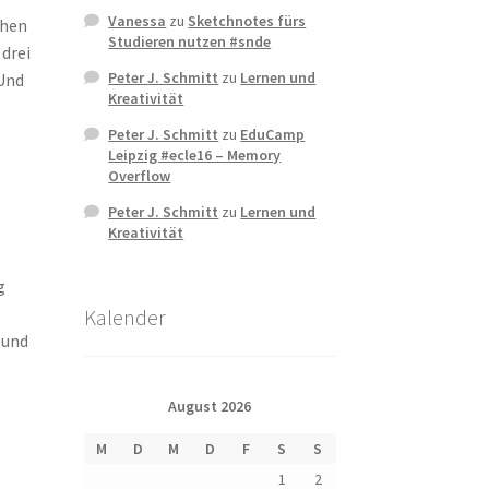
Vanessa
zu
Sketchnotes fürs
chen
Studieren nutzen #snde
drei
Peter J. Schmitt
zu
Lernen und
 Und
Kreativität
Peter J. Schmitt
zu
EduCamp
Leipzig #ecle16 – Memory
Overflow
Peter J. Schmitt
zu
Lernen und
Kreativität
g
Kalender
 und
August 2026
M
D
M
D
F
S
S
1
2