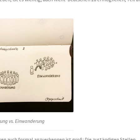
ung vs. Einwanderung
ngen auch formal anzuerkennen ist groß: Die zuständigen Stellen