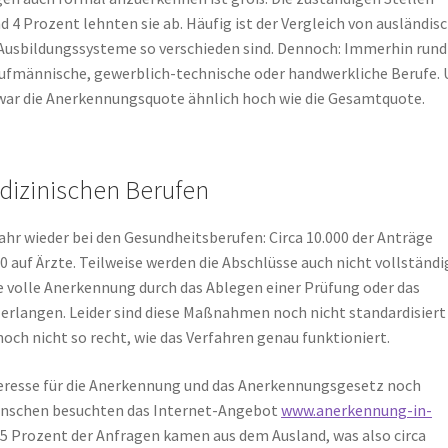
d 4 Prozent lehnten sie ab. Häufig ist der Vergleich von ausländis
 Ausbildungssysteme so verschieden sind. Dennoch: Immerhin rund 
aufmännische, gewerblich-technische oder handwerkliche Berufe.
 war die Anerkennungsquote ähnlich hoch wie die Gesamtquote.
dizinischen Berufen
hr wieder bei den Gesundheitsberufen: Circa 10.000 der Anträge
00 auf Ärzte. Teilweise werden die Abschlüsse auch nicht vollständi
e volle Anerkennung durch das Ablegen einer Prüfung oder das
rlangen. Leider sind diese Maßnahmen noch nicht standardisiert
noch nicht so recht, wie das Verfahren genau funktioniert.
eresse für die Anerkennung und das Anerkennungsgesetz noch
Menschen besuchten das Internet-Angebot
www.anerkennung-in-
45 Prozent der Anfragen kamen aus dem Ausland, was also circa