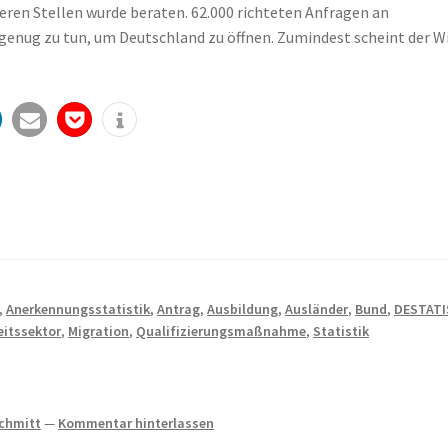
eren Stellen wurde beraten. 62.000 richteten Anfragen an
genug zu tun, um Deutschland zu öffnen. Zumindest scheint der Wi
,
Anerkennungsstatistik
,
Antrag
,
Ausbildung
,
Ausländer
,
Bund
,
DESTATI
itssektor
,
Migration
,
Qualifizierungsmaßnahme
,
Statistik
Schmitt
—
Kommentar hinterlassen