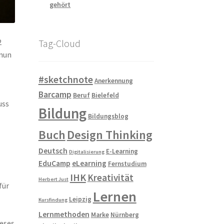
gehört
Tag-Cloud
2
 nun
#sketchnote
Anerkennung
Barcamp
Beruf
Bielefeld
uss
Bildung
Bildungsblog
Buch
Design Thinking
Deutsch
E-Learning
Digitalisierung
EduCamp
eLearning
Fernstudium
IHK
Kreativität
Herbert Just
für
Lernen
Leipzig
Kursfindung
Lernmethoden
Marke
Nürnberg
ieses