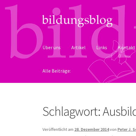
Zur
Zum
Navigation
Inhalt
springen
springen
Über uns
Artikel
Links
Kontakt
Alle Beiträge:
Schlagwort:
Ausbil
Veröffentlicht am
28. Dezember 2014
von
Peter J. 