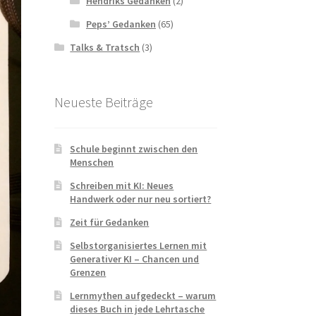
Hendriks Gedanken
(2)
Peps’ Gedanken
(65)
Talks & Tratsch
(3)
Neueste Beiträge
Schule beginnt zwischen den
Menschen
Schreiben mit KI: Neues
Handwerk oder nur neu sortiert?
Zeit für Gedanken
Selbstorganisiertes Lernen mit
Generativer KI – Chancen und
Grenzen
Lernmythen aufgedeckt – warum
dieses Buch in jede Lehrtasche