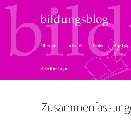
Zur
Zum
Navigation
Inhalt
springen
springen
Über uns
Artikel
Links
Kontakt
Alle Beiträge:
Zusammenfassunge