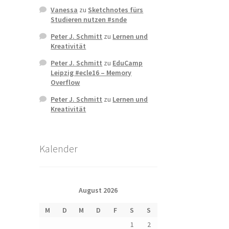
Vanessa
zu
Sketchnotes fürs
Studieren nutzen #snde
Peter J. Schmitt
zu
Lernen und
Kreativität
Peter J. Schmitt
zu
EduCamp
Leipzig #ecle16 – Memory
Overflow
Peter J. Schmitt
zu
Lernen und
Kreativität
Kalender
August 2026
M
D
M
D
F
S
S
1
2