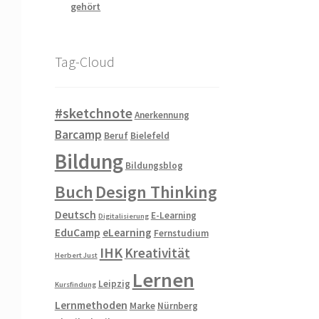
gehört
Tag-Cloud
#sketchnote
Anerkennung
Barcamp
Beruf
Bielefeld
Bildung
Bildungsblog
Buch
Design Thinking
Deutsch
E-Learning
Digitalisierung
EduCamp
eLearning
Fernstudium
IHK
Kreativität
Herbert Just
Lernen
Leipzig
Kursfindung
Lernmethoden
Marke
Nürnberg