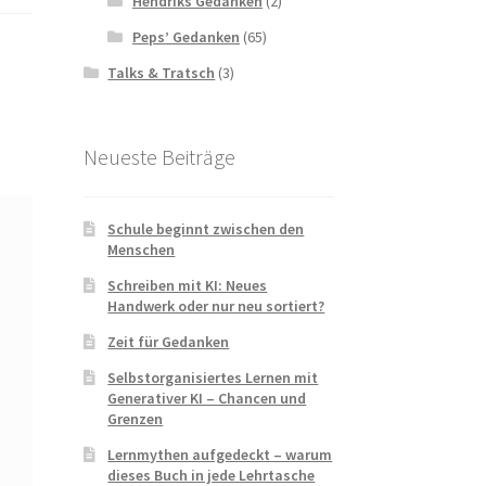
Hendriks Gedanken
(2)
Peps’ Gedanken
(65)
Talks & Tratsch
(3)
Neueste Beiträge
Schule beginnt zwischen den
Menschen
Schreiben mit KI: Neues
Handwerk oder nur neu sortiert?
Zeit für Gedanken
Selbstorganisiertes Lernen mit
Generativer KI – Chancen und
Grenzen
Lernmythen aufgedeckt – warum
dieses Buch in jede Lehrtasche