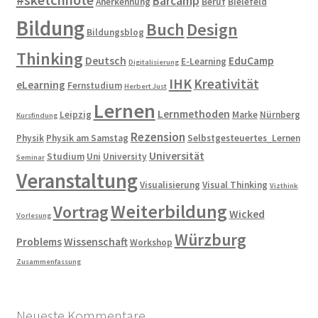
Barcamp
Anerkennung
Beruf
Bielefeld
Bildung
Buch
Design
Bildungsblog
Thinking
Deutsch
EduCamp
E-Learning
Digitalisierung
IHK
Kreativität
eLearning
Fernstudium
Herbert Just
Lernen
Lernmethoden
Leipzig
Marke
Nürnberg
Kursfindung
Rezension
Physik
Physik am Samstag
Selbstgesteuertes_Lernen
Universität
Studium
Uni
University
Seminar
Veranstaltung
Visualisierung
Visual Thinking
Vizthink
Weiterbildung
Vortrag
Wicked
Vorlesung
Würzburg
Problems
Wissenschaft
Workshop
Zusammenfassung
Neueste Kommentare