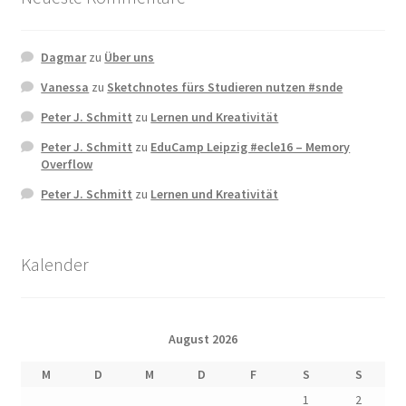
Dagmar
zu
Über uns
Vanessa
zu
Sketchnotes fürs Studieren nutzen #snde
Peter J. Schmitt
zu
Lernen und Kreativität
Peter J. Schmitt
zu
EduCamp Leipzig #ecle16 – Memory
Overflow
Peter J. Schmitt
zu
Lernen und Kreativität
Kalender
August 2026
M
D
M
D
F
S
S
1
2