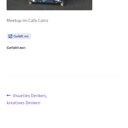
Peps Gedanken
Meetup im Cafe Cairo
Talks & Tratsch
Alle Beiträge:
Gefällt mir:
Beitragsnavigation
Vorheriger
Visuelles Denken,
Beitrag:
kreatives Denken