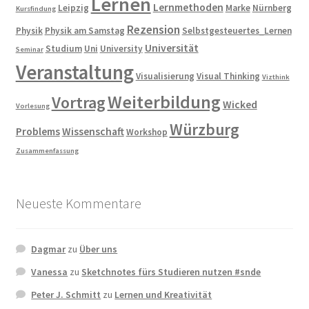
Lernen
Lernmethoden
Leipzig
Marke
Nürnberg
Kursfindung
Rezension
Physik
Physik am Samstag
Selbstgesteuertes_Lernen
Universität
Studium
Uni
University
Seminar
Veranstaltung
Visualisierung
Visual Thinking
Vizthink
Weiterbildung
Vortrag
Wicked
Vorlesung
Würzburg
Problems
Wissenschaft
Workshop
Zusammenfassung
Neueste Kommentare
Dagmar
zu
Über uns
Vanessa
zu
Sketchnotes fürs Studieren nutzen #snde
Peter J. Schmitt
zu
Lernen und Kreativität