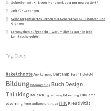
Schreiben mit KI: Neues Handwerk oder nur neu sortiert?
Zeit für Gedanken
Selbstorganisiertes Lernen mit Generativer KI – Chancen und
Grenzen
Lernmythen aufgedeckt – warum dieses Buch in jede
Lehrtasche gehört
Tag-Cloud
#sketchnote
Barcamp
Anerkennung
Beruf
Bielefeld
Bildung
Buch
Design
Bildungsblog
Thinking
Deutsch
EduCamp
E-Learning
Digitalisierung
IHK
Kreativität
eLearning
Fernstudium
Herbert Just