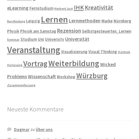
IHK
Kreativität
eLearning
Fernstudium
Herbert Just
Lernen
Lernmethoden
Leipzig
Marke
Nürnberg
Kursfindung
Rezension
Physik
Physik am Samstag
Selbstgesteuertes_Lernen
Universität
Studium
Uni
University
Seminar
Veranstaltung
Visualisierung
Visual Thinking
Vizthink
Weiterbildung
Vortrag
Wicked
Vorlesung
Würzburg
Problems
Wissenschaft
Workshop
Zusammenfassung
Neueste Kommentare
Dagmar
zu
Über uns