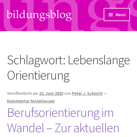
Zur
Zum
Menü
Navigation
Inhalt
springen
springen
Über uns
Artikel
Schlagwort:
Lebenslange
Links
Orientierung
Kontakt
Veröffentlicht am
22. Juni 2025
von
Peter J. Schmitt
—
Subjektiv
Kommentar hinterlassen
Berufsorientierung im
Bildungsreport
Wandel – Zur aktuellen
Hendriks Gedanken