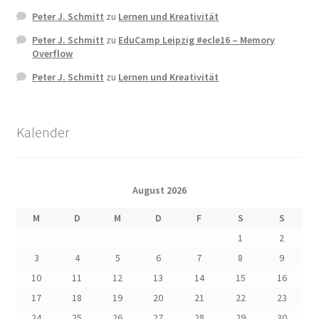
Peter J. Schmitt
zu
Lernen und Kreativität
Peter J. Schmitt
zu
EduCamp Leipzig #ecle16 – Memory
Overflow
Peter J. Schmitt
zu
Lernen und Kreativität
Kalender
August 2026
M
D
M
D
F
S
S
1
2
3
4
5
6
7
8
9
10
11
12
13
14
15
16
17
18
19
20
21
22
23
24
25
26
27
28
29
30