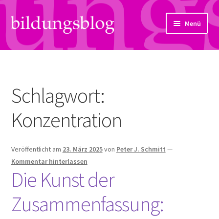
Zur
Zum
Menü
Navigation
Inhalt
springen
springen
Über uns
Artikel
Schlagwort:
Links
Konzentration
Kontakt
Veröffentlicht am
23. März 2025
von
Peter J. Schmitt
—
Subjektiv
Kommentar hinterlassen
Die Kunst der
Bildungsreport
Zusammenfassung:
Hendriks Gedanken