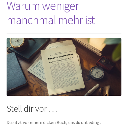
Warum weniger
Peps Gedanken
manchmal mehr ist
Talks & Tratsch
Alle Beiträge:
Stell dir vor …
Du sitzt vor einem dicken Buch, das du unbedingt