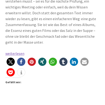
verstehen musst – sei es für die nächste Prüfung, ein
wichtiges Meeting oder einfach, weil du dein Wissen
erweitern willst. Doch statt den gesamten Text immer
wieder zu lesen, gibt es einen einfacheren Weg: eine gute
Zusammenfassung. Sie ist wie das Best-of eines Albums,
die Essenz eines guten Films oder das Salz in der Suppe –
ohne sie bleibt der Geschmack fad oder das Wesentliche
geht in der Masse unter.
Die
weiterlesen
Kunst
der
Zusammenfassung:
Warum
weniger
Gefällt mir:
manchmal
mehr
ist