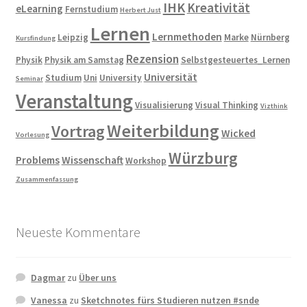
IHK
Kreativität
eLearning
Fernstudium
Herbert Just
Lernen
Lernmethoden
Leipzig
Marke
Nürnberg
Kursfindung
Rezension
Physik
Physik am Samstag
Selbstgesteuertes_Lernen
Universität
Studium
Uni
University
Seminar
Veranstaltung
Visualisierung
Visual Thinking
Vizthink
Weiterbildung
Vortrag
Wicked
Vorlesung
Würzburg
Problems
Wissenschaft
Workshop
Zusammenfassung
Neueste Kommentare
Dagmar
zu
Über uns
Vanessa
zu
Sketchnotes fürs Studieren nutzen #snde