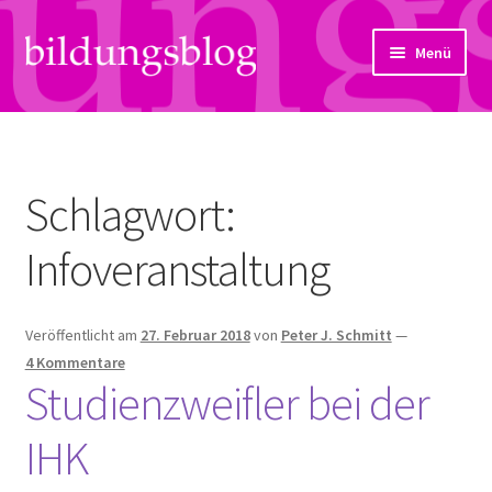
Zur
Zum
Menü
Navigation
Inhalt
springen
springen
Über uns
Artikel
Schlagwort:
Links
Infoveranstaltung
Kontakt
Veröffentlicht am
27. Februar 2018
von
Peter J. Schmitt
—
Subjektiv
4 Kommentare
Studienzweifler bei der
Bildungsreport
IHK
Hendriks Gedanken