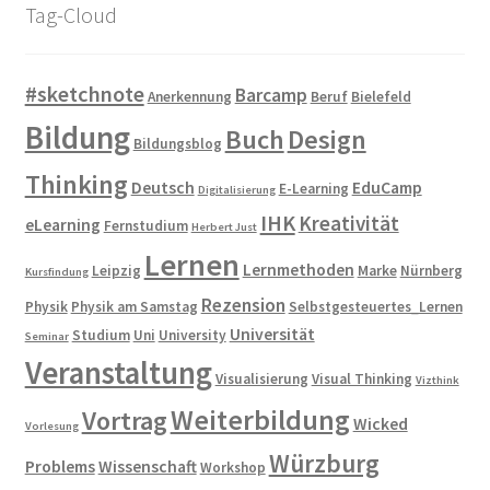
Tag-Cloud
#sketchnote
Barcamp
Anerkennung
Beruf
Bielefeld
Bildung
Buch
Design
Bildungsblog
Thinking
Deutsch
EduCamp
E-Learning
Digitalisierung
IHK
Kreativität
eLearning
Fernstudium
Herbert Just
Lernen
Lernmethoden
Leipzig
Marke
Nürnberg
Kursfindung
Rezension
Physik
Physik am Samstag
Selbstgesteuertes_Lernen
Universität
Studium
Uni
University
Seminar
Veranstaltung
Visualisierung
Visual Thinking
Vizthink
Weiterbildung
Vortrag
Wicked
Vorlesung
Würzburg
Problems
Wissenschaft
Workshop