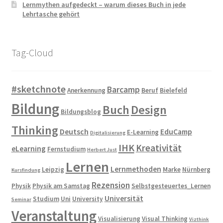
Lernmythen aufgedeckt – warum dieses Buch in jede
Lehrtasche gehört
Tag-Cloud
#sketchnote
Barcamp
Anerkennung
Beruf
Bielefeld
Bildung
Buch
Design
Bildungsblog
Thinking
Deutsch
EduCamp
E-Learning
Digitalisierung
IHK
Kreativität
eLearning
Fernstudium
Herbert Just
Lernen
Lernmethoden
Leipzig
Marke
Nürnberg
Kursfindung
Rezension
Physik
Physik am Samstag
Selbstgesteuertes_Lernen
Universität
Studium
Uni
University
Seminar
Veranstaltung
Visualisierung
Visual Thinking
Vizthink