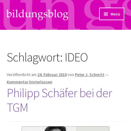
Zur
Zum
Menü
Navigation
Inhalt
springen
springen
Über uns
Artikel
Schlagwort:
IDEO
Links
Veröffentlicht am
24. Februar 2010
von
Peter J. Schmitt
—
Kontakt
Kommentar hinterlassen
Philipp Schäfer bei der
Subjektiv
TGM
Bildungsreport
Hendriks Gedanken