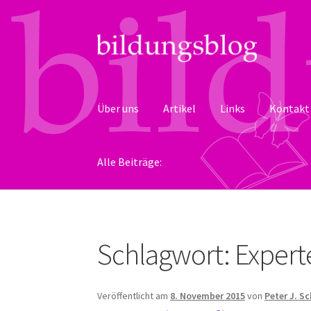
Zur
Zum
Navigation
Inhalt
springen
springen
Über uns
Artikel
Links
Kontakt
Alle Beiträge:
Schlagwort:
Expert
Veröffentlicht am
8. November 2015
von
Peter J. S