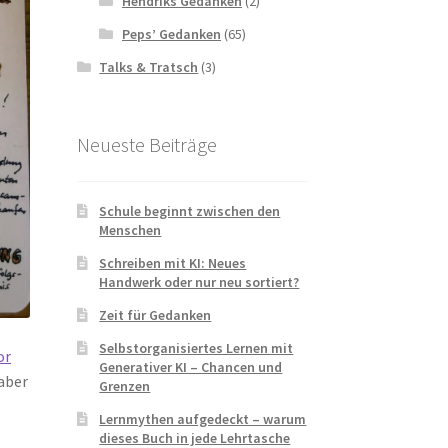
Hendriks Gedanken
(2)
Peps’ Gedanken
(65)
Talks & Tratsch
(3)
Neueste Beiträge
Schule beginnt zwischen den
Menschen
Schreiben mit KI: Neues
Handwerk oder nur neu sortiert?
Zeit für Gedanken
Selbstorganisiertes Lernen mit
or
Generativer KI – Chancen und
aber
Grenzen
Lernmythen aufgedeckt – warum
dieses Buch in jede Lehrtasche