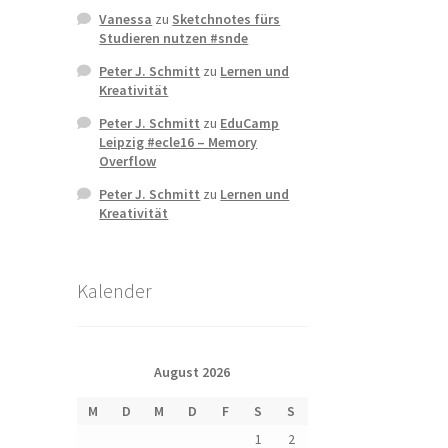
Vanessa
zu
Sketchnotes fürs
Studieren nutzen #snde
Peter J. Schmitt
zu
Lernen und
Kreativität
Peter J. Schmitt
zu
EduCamp
Leipzig #ecle16 – Memory
Overflow
Peter J. Schmitt
zu
Lernen und
Kreativität
Kalender
August 2026
M
D
M
D
F
S
S
1
2