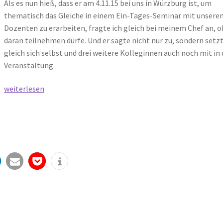
Als es nun hieß, dass er am 4.11.15 bei uns in Würzburg ist, um
thematisch das Gleiche in einem Ein-Tages-Seminar mit unsere
Dozenten zu erarbeiten, fragte ich gleich bei meinem Chef an, o
daran teilnehmen dürfe. Und er sagte nicht nur zu, sondern setz
gleich sich selbst und drei weitere Kolleginnen auch noch mit in 
Veranstaltung.
Ins
weiterlesen
Gehirn
flüstern
–
Pädagogik
aus
neurobiologischer
Sicht