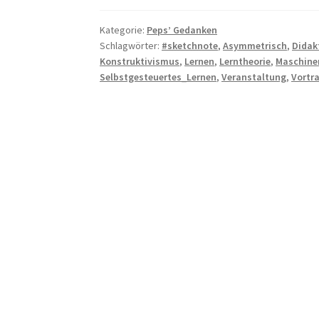
Kategorie:
Peps’ Gedanken
Schlagwörter:
#sketchnote
,
Asymmetrisch
,
Didak
Konstruktivismus
,
Lernen
,
Lerntheorie
,
Maschine
Selbstgesteuertes_Lernen
,
Veranstaltung
,
Vortr