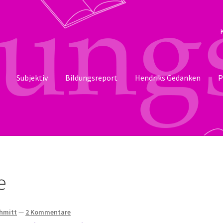
Subjektiv
Bildungsreport
Hendriks Gedanken
P
e
chmitt
—
2 Kommentare