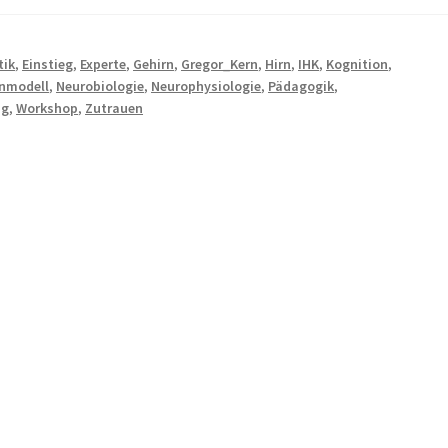
tik
,
Einstieg
,
Experte
,
Gehirn
,
Gregor_Kern
,
Hirn
,
IHK
,
Kognition
,
nmodell
,
Neurobiologie
,
Neurophysiologie
,
Pädagogik
,
ag
,
Workshop
,
Zutrauen