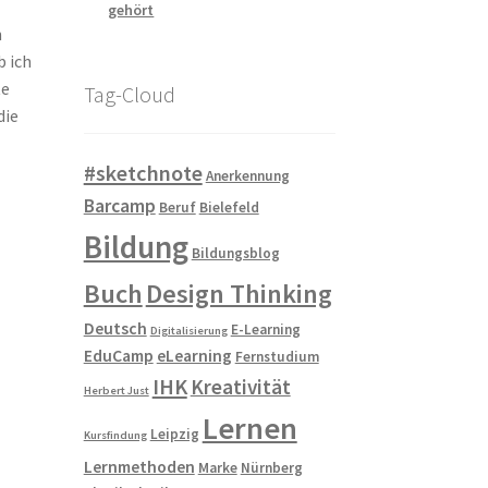
gehört
n
b ich
te
Tag-Cloud
die
#sketchnote
Anerkennung
Barcamp
Beruf
Bielefeld
Bildung
Bildungsblog
Buch
Design Thinking
Deutsch
E-Learning
Digitalisierung
EduCamp
eLearning
Fernstudium
IHK
Kreativität
Herbert Just
Lernen
Leipzig
Kursfindung
Lernmethoden
Marke
Nürnberg