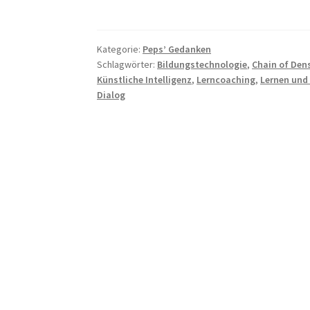
für
den
Bildungsalltag?
Kategorie:
Peps’ Gedanken
Schlagwörter:
Bildungstechnologie
,
Chain of Den
Künstliche Intelligenz
,
Lerncoaching
,
Lernen und
Dialog