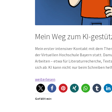
Mein Weg zum KI-gestüt
Mein erster intensiver Kontakt mit dem Them
der Virtuellen Hochschule Bayern statt. Dama
Arbeiten – etwa für Literaturrecherche, Tex
sich ab: KI kann nicht nur beim Schreiben he
Lernen
weiterlesen
mit
KI
–
Gefällt mir:
neue
Möglichkeiten