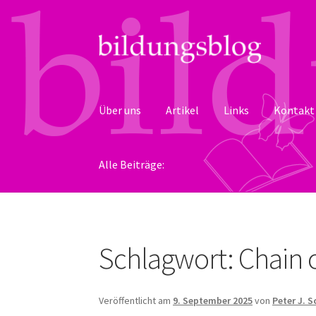
Zur
Zum
Navigation
Inhalt
springen
springen
Über uns
Artikel
Links
Kontakt
Alle Beiträge:
Schlagwort:
Chain 
Veröffentlicht am
9. September 2025
von
Peter J. 