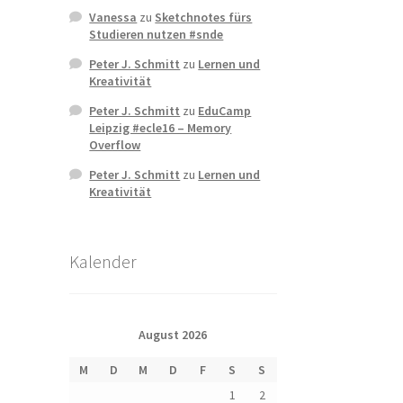
Vanessa
zu
Sketchnotes fürs
Studieren nutzen #snde
Peter J. Schmitt
zu
Lernen und
Kreativität
Peter J. Schmitt
zu
EduCamp
Leipzig #ecle16 – Memory
Overflow
Peter J. Schmitt
zu
Lernen und
Kreativität
Kalender
August 2026
M
D
M
D
F
S
S
1
2