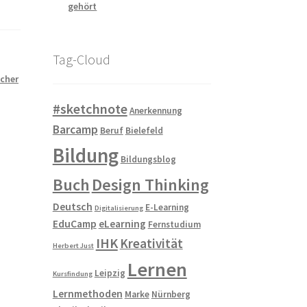
gehört
Tag-Cloud
scher
#sketchnote
Anerkennung
Barcamp
Beruf
Bielefeld
Bildung
Bildungsblog
Buch
Design Thinking
Deutsch
E-Learning
Digitalisierung
EduCamp
eLearning
Fernstudium
IHK
Kreativität
Herbert Just
Lernen
Leipzig
Kursfindung
Lernmethoden
Marke
Nürnberg