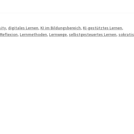
sity
,
digitales Lernen
,
KI im Bildungsbereich
,
KI-gestütztes Lernen
,
 Reflexion
,
Lernmethoden
,
Lernwege
,
selbstgesteuertes Lernen
,
sokrati