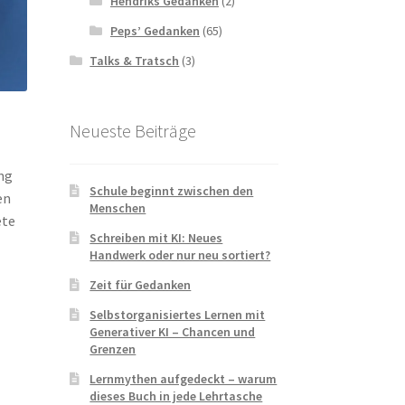
Hendriks Gedanken
(2)
Peps’ Gedanken
(65)
Talks & Tratsch
(3)
Neueste Beiträge
ng
Schule beginnt zwischen den
en
Menschen
ete
Schreiben mit KI: Neues
Handwerk oder nur neu sortiert?
Zeit für Gedanken
Selbstorganisiertes Lernen mit
Generativer KI – Chancen und
Grenzen
Lernmythen aufgedeckt – warum
dieses Buch in jede Lehrtasche