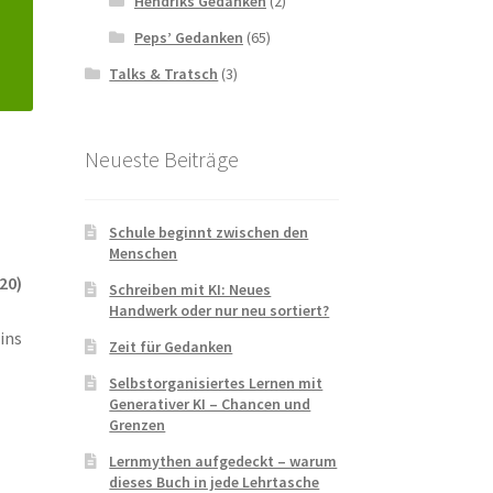
Hendriks Gedanken
(2)
Peps’ Gedanken
(65)
Talks & Tratsch
(3)
Neueste Beiträge
Schule beginnt zwischen den
Menschen
20)
Schreiben mit KI: Neues
Handwerk oder nur neu sortiert?
ins
Zeit für Gedanken
Selbstorganisiertes Lernen mit
Generativer KI – Chancen und
Grenzen
Lernmythen aufgedeckt – warum
dieses Buch in jede Lehrtasche