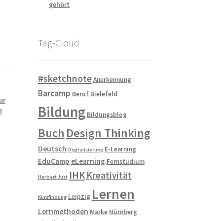
gehört
Tag-Cloud
#sketchnote
Anerkennung
Barcamp
Beruf
Bielefeld
ur
Bildung
d
Bildungsblog
Buch
Design Thinking
Deutsch
E-Learning
Digitalisierung
EduCamp
eLearning
Fernstudium
IHK
Kreativität
Herbert Just
Lernen
Leipzig
Kursfindung
Lernmethoden
Marke
Nürnberg