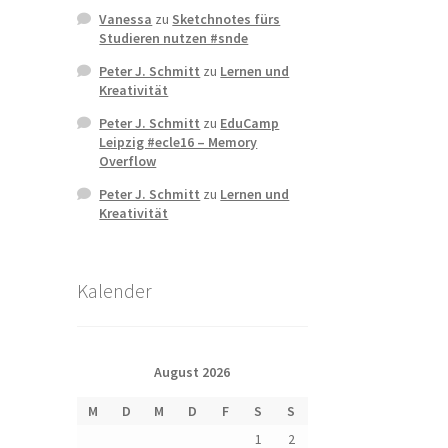
Vanessa
zu
Sketchnotes fürs
Studieren nutzen #snde
Peter J. Schmitt
zu
Lernen und
Kreativität
Peter J. Schmitt
zu
EduCamp
Leipzig #ecle16 – Memory
Overflow
Peter J. Schmitt
zu
Lernen und
Kreativität
Kalender
August 2026
M
D
M
D
F
S
S
1
2