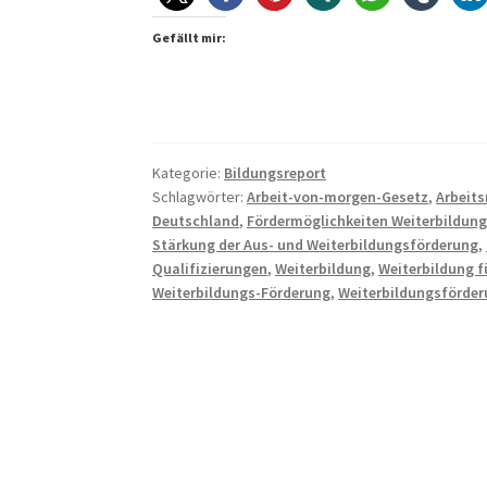
in
Deutschland:
Gefällt mir:
Königsweg
oder
Sackgasse?
Kategorie:
Bildungsreport
Schlagwörter:
Arbeit-von-morgen-Gesetz
,
Arbeit
Deutschland
,
Fördermöglichkeiten Weiterbildun
Stärkung der Aus- und Weiterbildungsförderung
,
Qualifizierungen
,
Weiterbildung
,
Weiterbildung 
Weiterbildungs-Förderung
,
Weiterbildungsförde