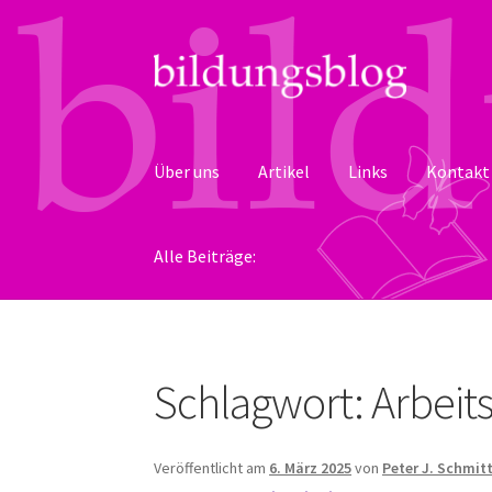
Zur
Zum
Navigation
Inhalt
springen
springen
Über uns
Artikel
Links
Kontakt
Alle Beiträge:
Schlagwort:
Arbeit
Veröffentlicht am
6. März 2025
von
Peter J. Schmit