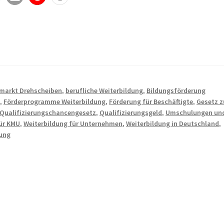
smarkt Drehscheiben
,
berufliche Weiterbildung
,
Bildungsförderung
g
,
Förderprogramme Weiterbildung
,
Förderung für Beschäftigte
,
Gesetz z
Qualifizierungschancengesetz
,
Qualifizierungsgeld
,
Umschulungen un
für KMU
,
Weiterbildung für Unternehmen
,
Weiterbildung in Deutschland
,
rung