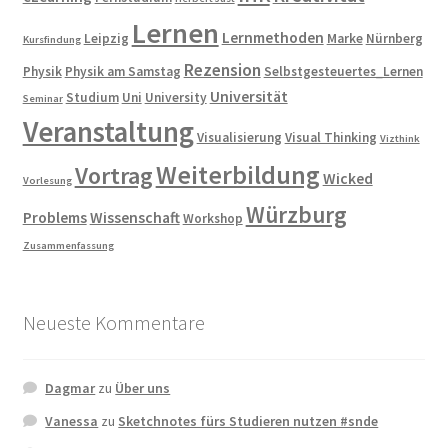
Lernen
Lernmethoden
Leipzig
Marke
Nürnberg
Kursfindung
Rezension
Physik
Physik am Samstag
Selbstgesteuertes_Lernen
Universität
Studium
Uni
University
Seminar
Veranstaltung
Visualisierung
Visual Thinking
Vizthink
Weiterbildung
Vortrag
Wicked
Vorlesung
Würzburg
Problems
Wissenschaft
Workshop
Zusammenfassung
Neueste Kommentare
Dagmar
zu
Über uns
Vanessa
zu
Sketchnotes fürs Studieren nutzen #snde