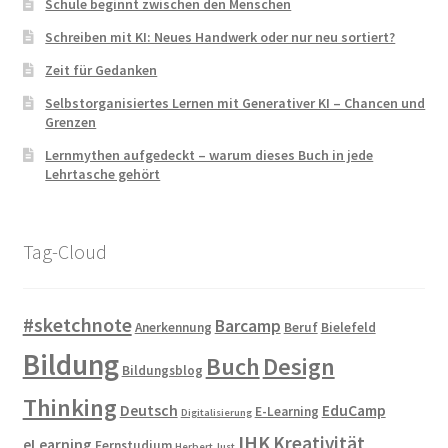
Schule beginnt zwischen den Menschen
Schreiben mit KI: Neues Handwerk oder nur neu sortiert?
Zeit für Gedanken
Selbstorganisiertes Lernen mit Generativer KI – Chancen und
Grenzen
Lernmythen aufgedeckt – warum dieses Buch in jede
Lehrtasche gehört
Tag-Cloud
#sketchnote
Barcamp
Anerkennung
Beruf
Bielefeld
Bildung
Buch
Design
Bildungsblog
Thinking
Deutsch
EduCamp
E-Learning
Digitalisierung
IHK
Kreativität
eLearning
Fernstudium
Herbert Just