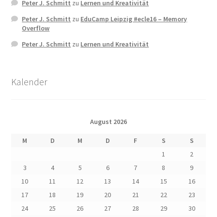
Peter J. Schmitt
zu
Lernen und Kreativität
Peter J. Schmitt
zu
EduCamp Leipzig #ecle16 – Memory
Overflow
Peter J. Schmitt
zu
Lernen und Kreativität
Kalender
August 2026
M
D
M
D
F
S
S
1
2
3
4
5
6
7
8
9
10
11
12
13
14
15
16
17
18
19
20
21
22
23
24
25
26
27
28
29
30