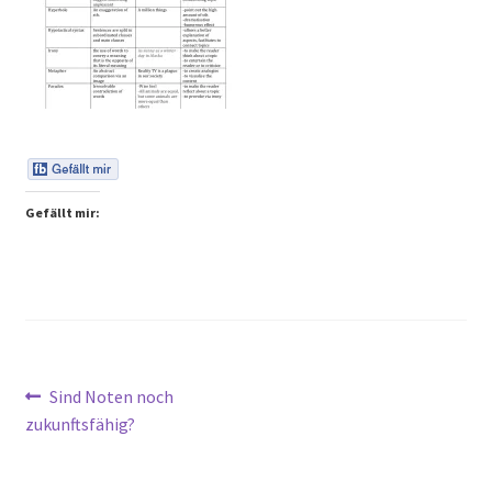
Peps Gedanken
Talks & Tratsch
Alle Beiträge:
Gefällt mir:
Beitragsnavigation
Vorheriger
Sind Noten noch
Beitrag:
zukunftsfähig?