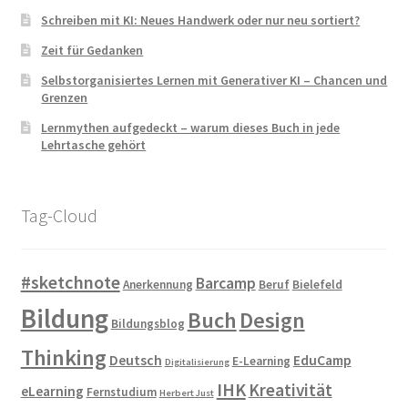
Schreiben mit KI: Neues Handwerk oder nur neu sortiert?
Zeit für Gedanken
Selbstorganisiertes Lernen mit Generativer KI – Chancen und
Grenzen
Lernmythen aufgedeckt – warum dieses Buch in jede
Lehrtasche gehört
Tag-Cloud
#sketchnote
Barcamp
Anerkennung
Beruf
Bielefeld
Bildung
Buch
Design
Bildungsblog
Thinking
Deutsch
EduCamp
E-Learning
Digitalisierung
IHK
Kreativität
eLearning
Fernstudium
Herbert Just