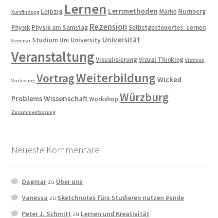
Lernen
Lernmethoden
Leipzig
Marke
Nürnberg
Kursfindung
Rezension
Physik
Physik am Samstag
Selbstgesteuertes_Lernen
Universität
Studium
Uni
University
Seminar
Veranstaltung
Visualisierung
Visual Thinking
Vizthink
Weiterbildung
Vortrag
Wicked
Vorlesung
Würzburg
Problems
Wissenschaft
Workshop
Zusammenfassung
Neueste Kommentare
Dagmar
zu
Über uns
Vanessa
zu
Sketchnotes fürs Studieren nutzen #snde
Peter J. Schmitt
zu
Lernen und Kreativität