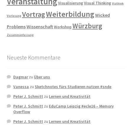
Veranstaltung
Visualisierung
Visual Thinking
Vizthink
Weiterbildung
Vortrag
Wicked
Vorlesung
Würzburg
Problems
Wissenschaft
Workshop
Zusammenfassung
Neueste Kommentare
Dagmar
zu
Über uns
Vanessa
zu
Sketchnotes fürs Studieren nutzen #snde
Peter J. Schmitt
zu
Lernen und Kreativität
Peter J. Schmitt
zu
EduCamp Leipzig #ecle16 – Memory
Overflow
Peter J. Schmitt
zu
Lernen und Kreativität