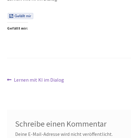
Peps Gedanken
Talks & Tratsch
Gefällt mir:
Alle Beiträge:
Beitragsnavigation
Vorheriger
Lernen mit KI im Dialog
Beitrag:
Schreibe einen Kommentar
Deine E-Mail-Adresse wird nicht veröffentlicht.