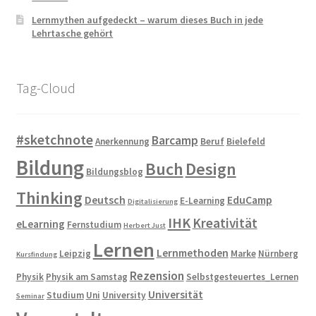
Lernmythen aufgedeckt – warum dieses Buch in jede
Lehrtasche gehört
Tag-Cloud
#sketchnote
Barcamp
Anerkennung
Beruf
Bielefeld
Bildung
Buch
Design
Bildungsblog
Thinking
Deutsch
EduCamp
E-Learning
Digitalisierung
IHK
Kreativität
eLearning
Fernstudium
Herbert Just
Lernen
Lernmethoden
Leipzig
Marke
Nürnberg
Kursfindung
Rezension
Physik
Physik am Samstag
Selbstgesteuertes_Lernen
Universität
Studium
Uni
University
Seminar