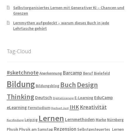
Selbstorganisiertes Lernen mit Generativer KI – Chancen und
Grenzen
Lernmythen aufgedeckt – warum dieses Buch in jede
Lehrtasche gehört
Tag-Cloud
#sketchnote
Barcamp
Anerkennung
Beruf
Bielefeld
Bildung
Buch
Design
Bildungsblog
Thinking
Deutsch
EduCamp
E-Learning
Digitalisierung
IHK
Kreativität
eLearning
Fernstudium
Herbert Just
Lernen
Lernmethoden
Leipzig
Marke
Nürnberg
Kursfindung
Rezension
Physik
Physik am Samstag
Selbstgesteuertes_Lernen