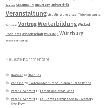
Universität
Studium
Uni
University
Seminar
Veranstaltung
Visualisierung
Visual Thinking
Vizthink
Weiterbildung
Vortrag
Wicked
Vorlesung
Würzburg
Problems
Wissenschaft
Workshop
Zusammenfassung
Neueste Kommentare
Dagmar
zu
Über uns
Vanessa
zu
Sketchnotes fürs Studieren nutzen #snde
Peter J. Schmitt
zu
Lernen und Kreativität
Peter J. Schmitt
zu
EduCamp Leipzig #ecle16 – Memory
Overflow