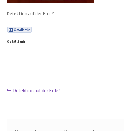
Peps Gedanken
Detektion auf der Erde?
Talks & Tratsch
Alle Beiträge:
Gefällt mir:
Beitragsnavigation
Vorheriger
Detektion auf der Erde?
Beitrag: