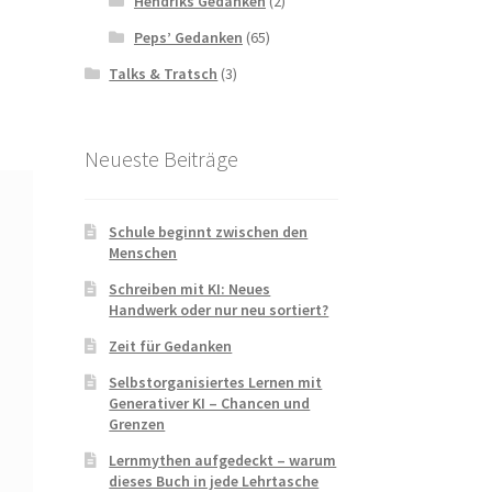
Hendriks Gedanken
(2)
Peps’ Gedanken
(65)
Talks & Tratsch
(3)
Neueste Beiträge
Schule beginnt zwischen den
Menschen
Schreiben mit KI: Neues
Handwerk oder nur neu sortiert?
Zeit für Gedanken
Selbstorganisiertes Lernen mit
Generativer KI – Chancen und
Grenzen
Lernmythen aufgedeckt – warum
dieses Buch in jede Lehrtasche