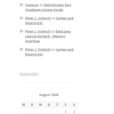
Vanessa
zu
Sketchnotes fürs
Studieren nutzen #snde
Peter J. Schmitt
zu
Lernen und
Kreativität
Peter J. Schmitt
zu
EduCamp
Leipzig #ecle16 – Memory
Overflow
Peter J. Schmitt
zu
Lernen und
Kreativität
Kalender
August 2026
M
D
M
D
F
S
S
1
2