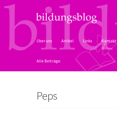
Zur
Zum
Navigation
Inhalt
springen
springen
Über uns
Artikel
Links
Kontakt
Alle Beiträge:
Peps