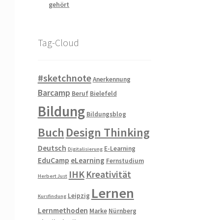
gehört
Tag-Cloud
#sketchnote
Anerkennung
Barcamp
Beruf
Bielefeld
Bildung
Bildungsblog
Buch
Design Thinking
Deutsch
E-Learning
Digitalisierung
EduCamp
eLearning
Fernstudium
IHK
Kreativität
Herbert Just
Lernen
Leipzig
Kursfindung
Lernmethoden
Marke
Nürnberg