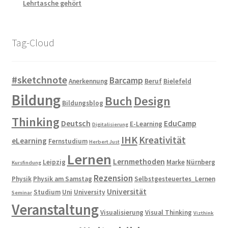
Lehrtasche gehört
Tag-Cloud
#sketchnote
Barcamp
Anerkennung
Beruf
Bielefeld
Bildung
Buch
Design
Bildungsblog
Thinking
Deutsch
EduCamp
E-Learning
Digitalisierung
IHK
Kreativität
eLearning
Fernstudium
Herbert Just
Lernen
Lernmethoden
Leipzig
Marke
Nürnberg
Kursfindung
Rezension
Physik
Physik am Samstag
Selbstgesteuertes_Lernen
Universität
Studium
Uni
University
Seminar
Veranstaltung
Visualisierung
Visual Thinking
Vizthink