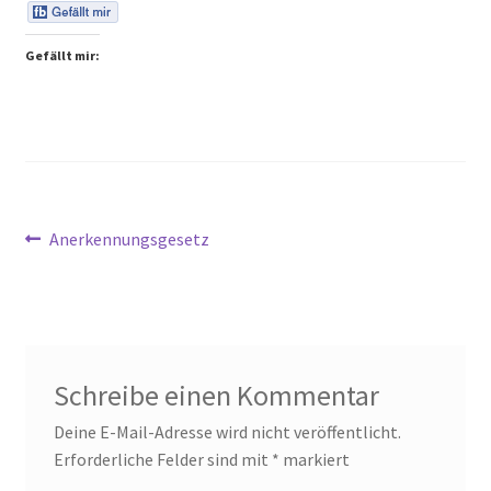
Peps Gedanken
Gefällt mir:
Talks & Tratsch
Alle Beiträge:
Beitragsnavigation
Vorheriger
Anerkennungsgesetz
Beitrag:
Schreibe einen Kommentar
Deine E-Mail-Adresse wird nicht veröffentlicht.
Erforderliche Felder sind mit
*
markiert