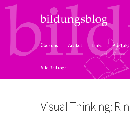
Zur
Zum
Navigation
Inhalt
springen
springen
Über uns
Artikel
Links
Kontakt
Alle Beiträge:
Visual Thinking: Ri