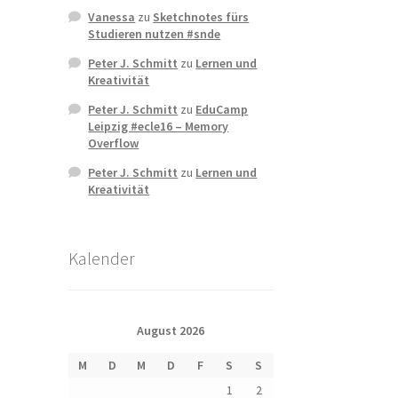
Vanessa
zu
Sketchnotes fürs
Studieren nutzen #snde
Peter J. Schmitt
zu
Lernen und
Kreativität
Peter J. Schmitt
zu
EduCamp
Leipzig #ecle16 – Memory
Overflow
Peter J. Schmitt
zu
Lernen und
Kreativität
Kalender
August 2026
M
D
M
D
F
S
S
1
2