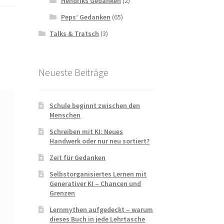
Hendriks Gedanken
(2)
Peps’ Gedanken
(65)
Talks & Tratsch
(3)
Neueste Beiträge
Schule beginnt zwischen den
Menschen
Schreiben mit KI: Neues
Handwerk oder nur neu sortiert?
Zeit für Gedanken
Selbstorganisiertes Lernen mit
Generativer KI – Chancen und
Grenzen
Lernmythen aufgedeckt – warum
dieses Buch in jede Lehrtasche