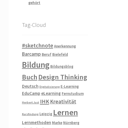
gehört
Tag-Cloud
#sketchnote
Anerkennung
Barcamp
Beruf
Bielefeld
Bildung
Bildungsblog
Buch
Design Thinking
Deutsch
E-Learning
Digitalisierung
EduCamp
eLearning
Fernstudium
IHK
Kreativität
Herbert Just
Lernen
Leipzig
Kursfindung
Lernmethoden
Marke
Nürnberg