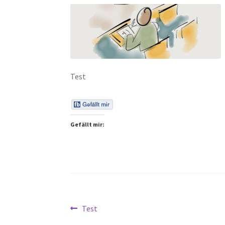
Test
Gefällt mir:
Beitragsnavigation
Vorheriger
Test
Beitrag: