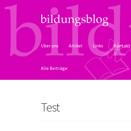
Zur
Zum
Navigation
Inhalt
springen
springen
Über uns
Artikel
Links
Kontakt
Alle Beiträge:
Test