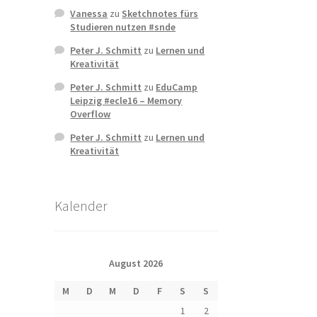
Vanessa
zu
Sketchnotes fürs
Studieren nutzen #snde
Peter J. Schmitt
zu
Lernen und
Kreativität
Peter J. Schmitt
zu
EduCamp
Leipzig #ecle16 – Memory
Overflow
Peter J. Schmitt
zu
Lernen und
Kreativität
Kalender
August 2026
M
D
M
D
F
S
S
1
2