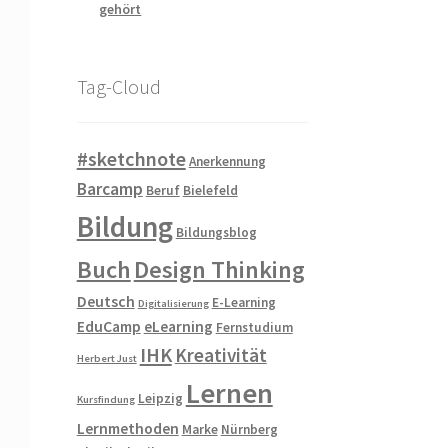
gehört
Tag-Cloud
#sketchnote
Anerkennung
Barcamp
Beruf
Bielefeld
Bildung
Bildungsblog
Buch
Design Thinking
Deutsch
E-Learning
Digitalisierung
EduCamp
eLearning
Fernstudium
IHK
Kreativität
Herbert Just
Lernen
Leipzig
Kursfindung
Lernmethoden
Marke
Nürnberg