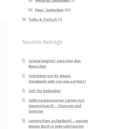
Hendriks Gedanken
(2)
Peps’ Gedanken
(65)
Talks & Tratsch
(3)
Neueste Beiträge
Schule beginnt zwischen den
Menschen
Schreiben mit KI: Neues
Handwerk oder nur neu sortiert?
Zeit für Gedanken
Selbstorganisiertes Lernen mit
Generativer KI – Chancen und
Grenzen
Lernmythen aufgedeckt – warum
dieses Buch in jede Lehrtasche