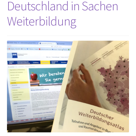
Deutschland in Sachen
Peps Gedanken
Weiterbildung
Talks & Tratsch
Alle Beiträge: