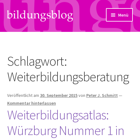
Zur
Zum
Menü
Navigation
Inhalt
springen
springen
Über uns
Artikel
Schlagwort:
Links
Weiterbildungsberatung
Kontakt
Veröffentlicht am
30. September 2015
von
Peter J. Schmitt
—
Subjektiv
Kommentar hinterlassen
Weiterbildungsatlas:
Bildungsreport
Würzburg Nummer 1 in
Hendriks Gedanken