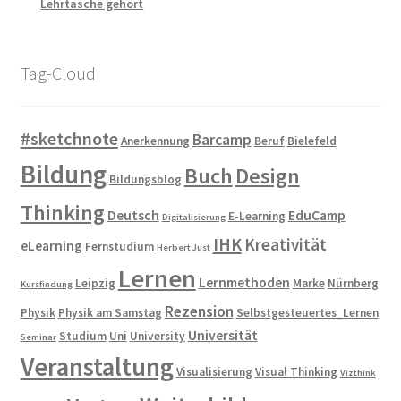
Lehrtasche gehört
Tag-Cloud
#sketchnote
Barcamp
Anerkennung
Beruf
Bielefeld
Bildung
Buch
Design
Bildungsblog
Thinking
Deutsch
EduCamp
E-Learning
Digitalisierung
IHK
Kreativität
eLearning
Fernstudium
Herbert Just
Lernen
Lernmethoden
Leipzig
Marke
Nürnberg
Kursfindung
Rezension
Physik
Physik am Samstag
Selbstgesteuertes_Lernen
Universität
Studium
Uni
University
Seminar
Veranstaltung
Visualisierung
Visual Thinking
Vizthink