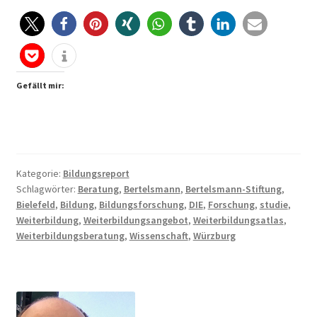
Nummer
1
in
Deutschland
Gefällt mir:
in
Sachen
Weiterbildung
Kategorie:
Bildungsreport
Schlagwörter:
Beratung
,
Bertelsmann
,
Bertelsmann-Stiftung
,
Bielefeld
,
Bildung
,
Bildungsforschung
,
DIE
,
Forschung
,
studie
,
Weiterbildung
,
Weiterbildungsangebot
,
Weiterbildungsatlas
,
Weiterbildungsberatung
,
Wissenschaft
,
Würzburg