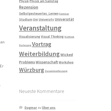
Physik
Physik am Samstag
Rezension
Selbstgesteuertes_Lernen
Seminar
Universität
Studium
Uni
University
Veranstaltung
Visualisierung
Visual Thinking
Vizthink
 an
Vortrag
Vorlesung
Weiterbildung
Wicked
Problems
Wissenschaft
Workshop
 Er
Würzburg
Zusammenfassung
.
Neueste Kommentare
Dagmar
zu
Über uns