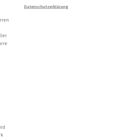
Datenschutzerklärung
arren
ller
arre
ird
rk