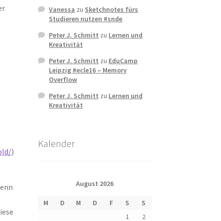
er
Vanessa
zu
Sketchnotes fürs
Studieren nutzen #snde
Peter J. Schmitt
zu
Lernen und
Kreativität
Peter J. Schmitt
zu
EduCamp
Leipzig #ecle16 – Memory
Overflow
Peter J. Schmitt
zu
Lernen und
Kreativität
Kalender
old/
)
August 2026
Wenn
M
D
M
D
F
S
S
iese
1
2