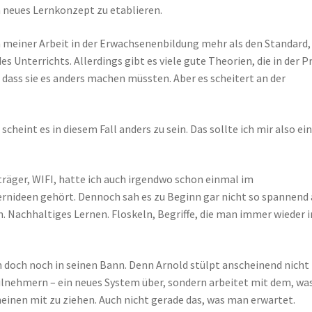
n neues Lernkonzept zu etablieren.
 meiner Arbeit in der Erwachsenenbildung mehr als den Standard, 
 Unterrichts. Allerdings gibt es viele gute Theorien, die in der P
 dass sie es anders machen müssten. Aber es scheitert an der
heint es in diesem Fall anders zu sein. Das sollte ich mir also ei
räger, WIFI, hatte ich auch irgendwo schon einmal im
nideen gehört. Dennoch sah es zu Beginn gar nicht so spannend 
. Nachhaltiges Lernen. Floskeln, Begriffe, die man immer wieder 
lm doch noch in seinen Bann. Denn Arnold stülpt anscheinend nicht
eilnehmern – ein neues System über, sondern arbeitet mit dem, wa
heinen mit zu ziehen. Auch nicht gerade das, was man erwartet.