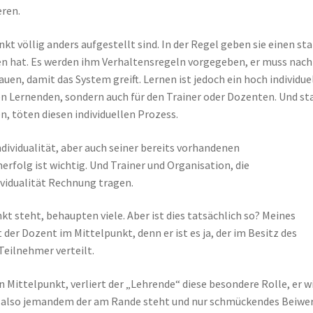
eren.
kt völlig anders aufgestellt sind. In der Regel geben sie einen st
en hat. Es werden ihm Verhaltensregeln vorgegeben, er muss nach
en, damit das System greift. Lernen ist jedoch ein hoch individue
den Lernenden, sondern auch für den Trainer oder Dozenten. Und st
, töten diesen individuellen Prozess.
ndividualität, aber auch seiner bereits vorhandenen
erfolg ist wichtig. Und Trainer und Organisation, die
ividualität Rechnung tragen.
t steht, behaupten viele. Aber ist dies tatsächlich so? Meines
der Dozent im Mittelpunkt, denn er ist es ja, der im Besitz des
 Teilnehmer verteilt.
 Mittelpunkt, verliert der „Lehrende“ diese besondere Rolle, er w
, also jemandem der am Rande steht und nur schmückendes Beiwe