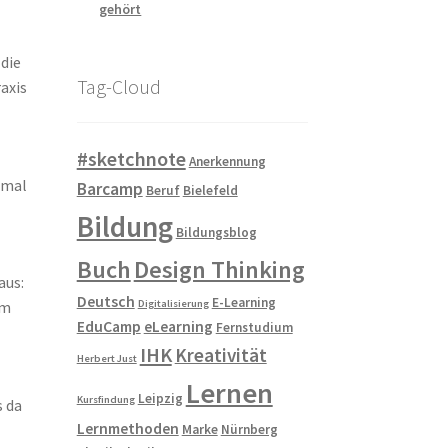
gehört
die
Tag-Cloud
raxis
#sketchnote
Anerkennung
nmal
Barcamp
Beruf
Bielefeld
Bildung
Bildungsblog
Buch
Design Thinking
aus:
Deutsch
E-Learning
im
Digitalisierung
EduCamp
eLearning
Fernstudium
IHK
Kreativität
Herbert Just
Lernen
Leipzig
Kursfindung
s da
Lernmethoden
Marke
Nürnberg