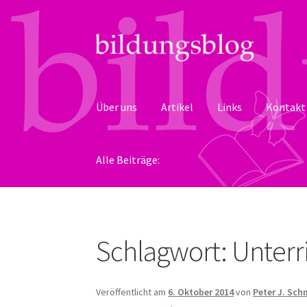
Zur
Zum
Navigation
Inhalt
springen
springen
Über uns
Artikel
Links
Kontakt
Alle Beiträge:
Schlagwort:
Unterr
Veröffentlicht am
6. Oktober 2014
von
Peter J. Sch