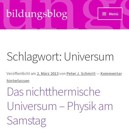
Zur
Zum
Menü
Navigation
Inhalt
springen
springen
Über uns
Artikel
Schlagwort:
Universum
Links
Veröffentlicht am
2. März 2013
von
Peter J. Schmitt
—
Kommentar
Kontakt
hinterlassen
Das nichtthermische
Subjektiv
Universum – Physik am
Bildungsreport
Samstag
Hendriks Gedanken