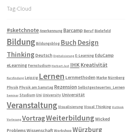
Tag-Cloud
#sketchnote
Barcamp
Anerkennung
Beruf
Bielefeld
Bildung
Buch
Design
Bildungsblog
Thinking
Deutsch
EduCamp
E-Learning
Digitalisierung
IHK
Kreativität
eLearning
Fernstudium
Herbert Just
Lernen
Lernmethoden
Leipzig
Marke
Nürnberg
Kursfindung
Rezension
Physik
Physik am Samstag
Selbstgesteuertes_Lernen
Universität
Studium
Uni
University
Seminar
Veranstaltung
Visualisierung
Visual Thinking
Vizthink
Weiterbildung
Vortrag
Wicked
Vorlesung
Würzburg
Problems
Wissenschaft
Workshop