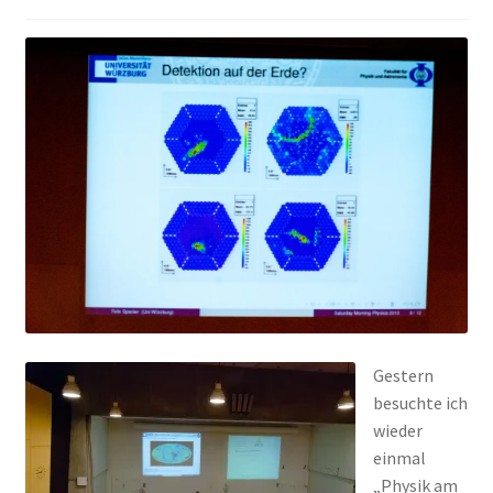
Peps Gedanken
Talks & Tratsch
Alle Beiträge:
Gestern
besuchte ich
wieder
einmal
„Physik am