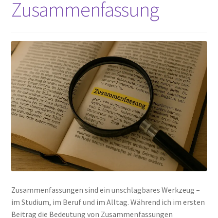
Zusammenfassung
Peps Gedanken
Talks & Tratsch
Alle Beiträge:
Zusammenfassungen sind ein unschlagbares Werkzeug –
im Studium, im Beruf und im Alltag. Während ich im ersten
Beitrag die Bedeutung von Zusammenfassungen