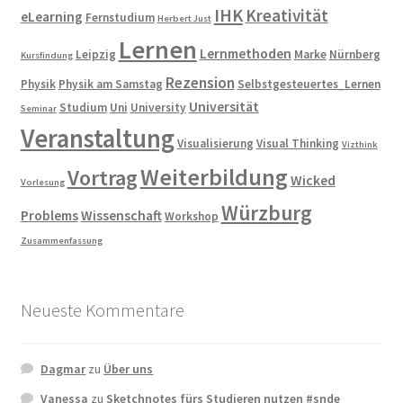
IHK
Kreativität
eLearning
Fernstudium
Herbert Just
Lernen
Lernmethoden
Leipzig
Marke
Nürnberg
Kursfindung
Rezension
Physik
Physik am Samstag
Selbstgesteuertes_Lernen
Universität
Studium
Uni
University
Seminar
Veranstaltung
Visualisierung
Visual Thinking
Vizthink
Weiterbildung
Vortrag
Wicked
Vorlesung
Würzburg
Problems
Wissenschaft
Workshop
Zusammenfassung
Neueste Kommentare
Dagmar
zu
Über uns
Vanessa
zu
Sketchnotes fürs Studieren nutzen #snde