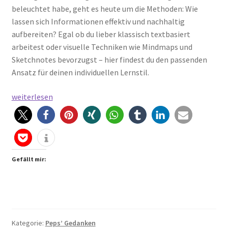
beleuchtet habe, geht es heute um die Methoden: Wie
lassen sich Informationen effektiv und nachhaltig
aufbereiten? Egal ob du lieber klassisch textbasiert
arbeitest oder visuelle Techniken wie Mindmaps und
Sketchnotes bevorzugst – hier findest du den passenden
Ansatz für deinen individuellen Lernstil.
Mit
weiterlesen
Klarheit
zum
Kern:
Methoden
der
Gefällt mir:
Zusammenfassung
Kategorie:
Peps’ Gedanken