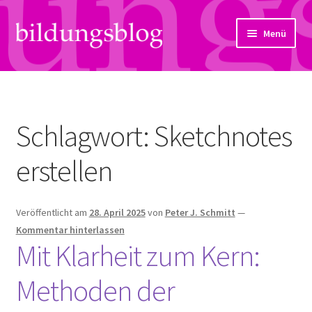
Zur
Zum
Menü
Navigation
Inhalt
springen
springen
Über uns
Artikel
Schlagwort:
Sketchnotes
Links
erstellen
Kontakt
Veröffentlicht am
28. April 2025
von
Peter J. Schmitt
—
Subjektiv
Kommentar hinterlassen
Mit Klarheit zum Kern:
Bildungsreport
Methoden der
Hendriks Gedanken