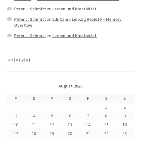
Peter J. Schmitt
zu
Lernen und Kreativität
Peter J. Schmitt
zu
EduCamp Leipzig #ecle16 – Memory
Overflow
Peter J. Schmitt
zu
Lernen und Kreativität
Kalender
August 2026
M
D
M
D
F
S
S
1
2
3
4
5
6
7
8
9
10
11
12
13
14
15
16
17
18
19
20
21
22
23