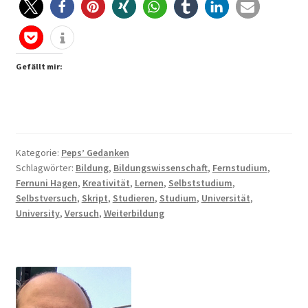
Gefällt mir:
Kategorie:
Peps’ Gedanken
Schlagwörter:
Bildung
,
Bildungswissenschaft
,
Fernstudium
,
Fernuni Hagen
,
Kreativität
,
Lernen
,
Selbststudium
,
Selbstversuch
,
Skript
,
Studieren
,
Studium
,
Universität
,
University
,
Versuch
,
Weiterbildung