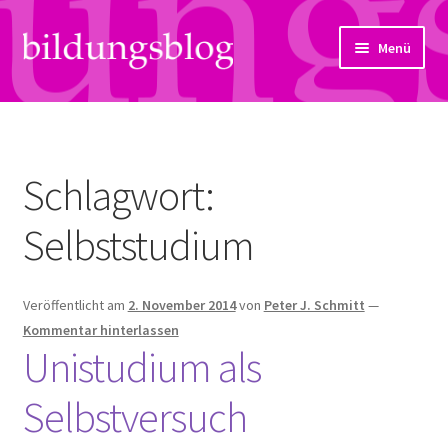
Zur
Zum
Menü
Navigation
Inhalt
springen
springen
Über uns
Artikel
Schlagwort:
Links
Selbststudium
Kontakt
Veröffentlicht am
2. November 2014
von
Peter J. Schmitt
—
Subjektiv
Kommentar hinterlassen
Unistudium als
Bildungsreport
Selbstversuch
Hendriks Gedanken