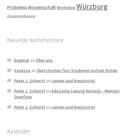
Würzburg
Problems
Wissenschaft
Workshop
Zusammenfassung
Neueste Kommentare
Dagmar
zu
Über uns
Vanessa
zu
Sketchnotes fürs Studieren nutzen #snde
Peter J. Schmitt
zu
Lernen und Kreativität
Peter J. Schmitt
zu
EduCamp Leipzig #ecle16 – Memory
Overflow
Peter J. Schmitt
zu
Lernen und Kreativität
Kalender