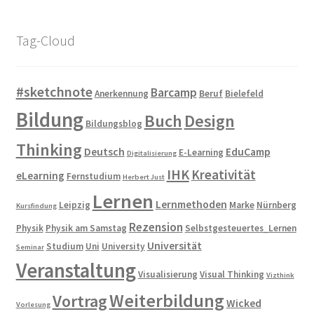
Tag-Cloud
#sketchnote
Barcamp
Anerkennung
Beruf
Bielefeld
Bildung
Buch
Design
Bildungsblog
Thinking
Deutsch
EduCamp
E-Learning
Digitalisierung
IHK
Kreativität
eLearning
Fernstudium
Herbert Just
Lernen
Lernmethoden
Leipzig
Marke
Nürnberg
Kursfindung
Rezension
Physik
Physik am Samstag
Selbstgesteuertes_Lernen
Universität
Studium
Uni
University
Seminar
Veranstaltung
Visualisierung
Visual Thinking
Vizthink
Weiterbildung
Vortrag
Wicked
Vorlesung