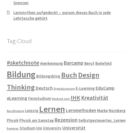
Grenzen
Lernmythen aufgedeckt – warum dieses Buch in jede
Lehrtasche gehört
Tag-Cloud
#sketchnote
Barcamp
Anerkennung
Beruf
Bielefeld
Bildung
Buch
Design
Bildungsblog
Thinking
Deutsch
EduCamp
E-Learning
Digitalisierung
IHK
Kreativität
eLearning
Fernstudium
Herbert Just
Lernen
Lernmethoden
Leipzig
Marke
Nürnberg
Kursfindung
Rezension
Physik
Physik am Samstag
Selbstgesteuertes_Lernen
Universität
Studium
Uni
University
Seminar