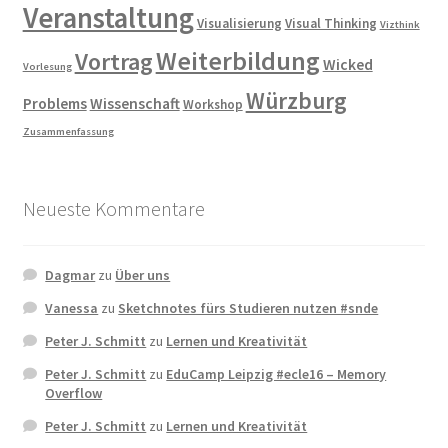
Veranstaltung
Visualisierung
Visual Thinking
Vizthink
Weiterbildung
Vortrag
Wicked
Vorlesung
Würzburg
Problems
Wissenschaft
Workshop
Zusammenfassung
Neueste Kommentare
Dagmar
zu
Über uns
Vanessa
zu
Sketchnotes fürs Studieren nutzen #snde
Peter J. Schmitt
zu
Lernen und Kreativität
Peter J. Schmitt
zu
EduCamp Leipzig #ecle16 – Memory
Overflow
Peter J. Schmitt
zu
Lernen und Kreativität