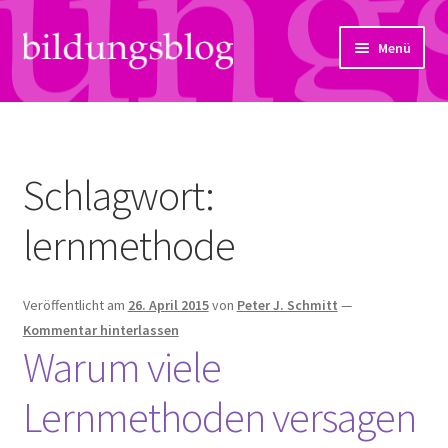
Zur
Zum
Menü
Navigation
Inhalt
springen
springen
Über uns
Artikel
Schlagwort:
Links
lernmethode
Kontakt
Veröffentlicht am
26. April 2015
von
Peter J. Schmitt
—
Subjektiv
Kommentar hinterlassen
Warum viele
Bildungsreport
Lernmethoden versagen
Hendriks Gedanken