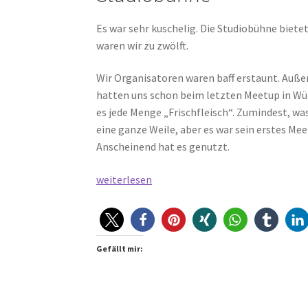
Es war sehr kuschelig. Die Studiobühne bietet
waren wir zu zwölft.
Wir Organisatoren waren baff erstaunt. Außer
hatten uns schon beim letzten Meetup in Wür
es jede Menge „Frischfleisch“. Zumindest, wa
eine ganze Weile, aber es war sein erstes M
Anscheinend hat es genutzt.
Vizthink
weiterlesen
Meetup
#4:
Persönliche
Landkarte
Gefällt mir: