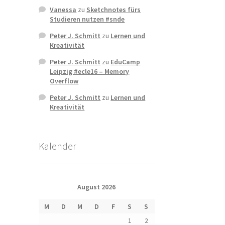
Vanessa
zu
Sketchnotes fürs
Studieren nutzen #snde
Peter J. Schmitt
zu
Lernen und
Kreativität
Peter J. Schmitt
zu
EduCamp
Leipzig #ecle16 – Memory
Overflow
Peter J. Schmitt
zu
Lernen und
Kreativität
Kalender
August 2026
M
D
M
D
F
S
S
1
2