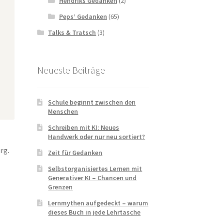
Hendriks Gedanken
(2)
Peps’ Gedanken
(65)
Talks & Tratsch
(3)
Neueste Beiträge
Schule beginnt zwischen den
Menschen
Schreiben mit KI: Neues
Handwerk oder nur neu sortiert?
rg.
Zeit für Gedanken
Selbstorganisiertes Lernen mit
Generativer KI – Chancen und
Grenzen
Lernmythen aufgedeckt – warum
dieses Buch in jede Lehrtasche