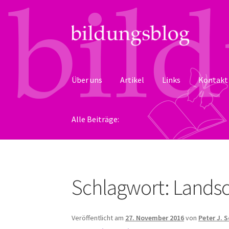
Zur
Zum
Navigation
Inhalt
springen
springen
Über uns
Artikel
Links
Kontakt
Alle Beiträge:
Schlagwort:
Landsc
Veröffentlicht am
27. November 2016
von
Peter J. 