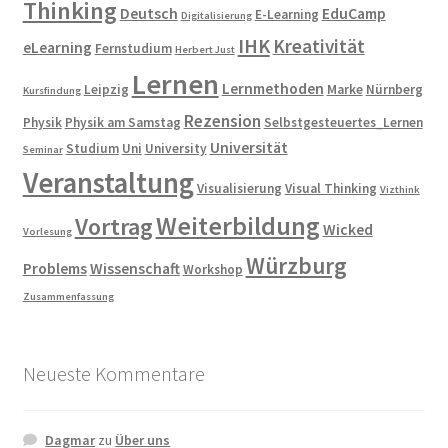
Thinking
Deutsch
EduCamp
E-Learning
Digitalisierung
IHK
Kreativität
eLearning
Fernstudium
Herbert Just
Lernen
Lernmethoden
Leipzig
Marke
Nürnberg
Kursfindung
Rezension
Physik
Physik am Samstag
Selbstgesteuertes_Lernen
Universität
Studium
Uni
University
Seminar
Veranstaltung
Visualisierung
Visual Thinking
Vizthink
Weiterbildung
Vortrag
Wicked
Vorlesung
Würzburg
Problems
Wissenschaft
Workshop
Zusammenfassung
Neueste Kommentare
Dagmar
zu
Über uns