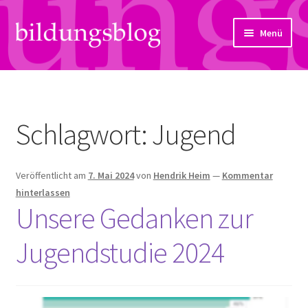
Zur
Zum
Menü
Navigation
Inhalt
springen
springen
Über uns
Artikel
Schlagwort:
Jugend
Links
Veröffentlicht am
7. Mai 2024
von
Hendrik Heim
—
Kommentar
Kontakt
hinterlassen
Unsere Gedanken zur
Subjektiv
Jugendstudie 2024
Bildungsreport
Hendriks Gedanken