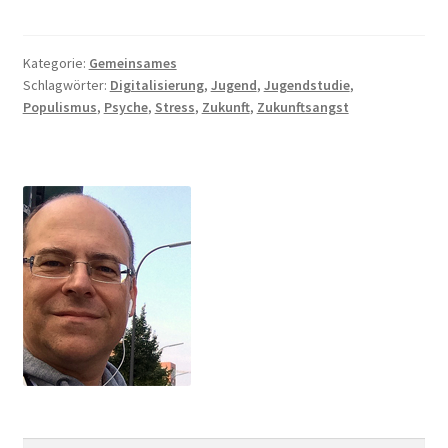
Kategorie:
Gemeinsames
Schlagwörter:
Digitalisierung
,
Jugend
,
Jugendstudie
,
Populismus
,
Psyche
,
Stress
,
Zukunft
,
Zukunftsangst
Suchen