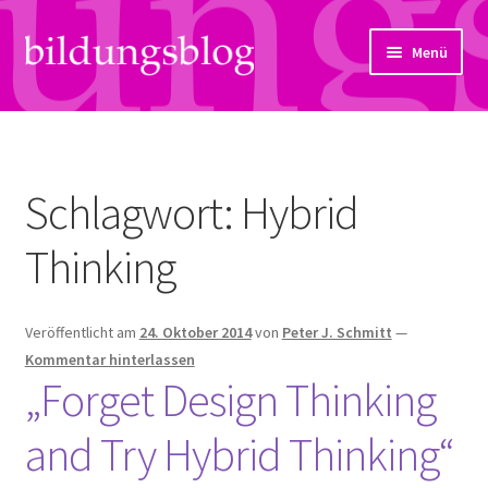
Zur
Zum
Menü
Navigation
Inhalt
springen
springen
Über uns
Artikel
Schlagwort:
Hybrid
Links
Thinking
Kontakt
Veröffentlicht am
24. Oktober 2014
von
Peter J. Schmitt
—
Subjektiv
Kommentar hinterlassen
„Forget Design Thinking
Bildungsreport
and Try Hybrid Thinking“
Hendriks Gedanken