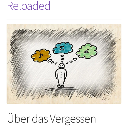
Reloaded
Peps Gedanken
Talks & Tratsch
Alle Beiträge:
Über das Vergessen