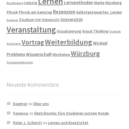
Lernen
Lernmethoden
Leipzig
Marke
Nürnberg
Kursfindung
Rezension
Physik
Physik am Samstag
Selbstgesteuertes_Lernen
Universität
Studium
Uni
University
Seminar
Veranstaltung
Visualisierung
Visual Thinking
Vizthink
Weiterbildung
Vortrag
Wicked
Vorlesung
Würzburg
Problems
Wissenschaft
Workshop
Zusammenfassung
Neueste Kommentare
Dagmar
zu
Über uns
Vanessa
zu
Sketchnotes fürs Studieren nutzen #snde
Peter J. Schmitt
zu
Lernen und Kreativität