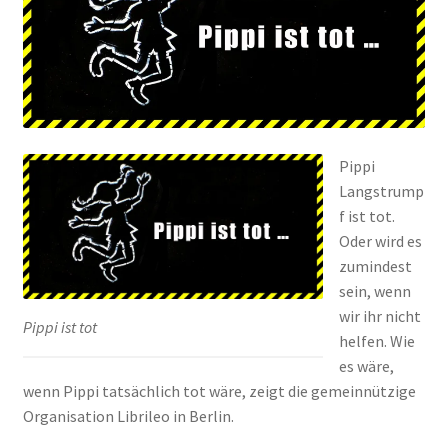
Peps Gedanken
Talks & Tratsch
Alle Beiträge:
Pippi
Langstrump
f ist tot.
Oder wird es
zumindest
sein, wenn
wir ihr nicht
Pippi ist tot
helfen. Wie
es wäre,
wenn Pippi tatsächlich tot wäre, zeigt die gemeinnützige
Organisation Librileo in Berlin.