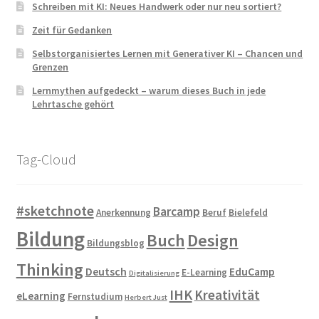
Schreiben mit KI: Neues Handwerk oder nur neu sortiert?
Zeit für Gedanken
Selbstorganisiertes Lernen mit Generativer KI – Chancen und
Grenzen
Lernmythen aufgedeckt – warum dieses Buch in jede
Lehrtasche gehört
Tag-Cloud
#sketchnote
Barcamp
Anerkennung
Beruf
Bielefeld
Bildung
Buch
Design
Bildungsblog
Thinking
Deutsch
EduCamp
E-Learning
Digitalisierung
IHK
Kreativität
eLearning
Fernstudium
Herbert Just