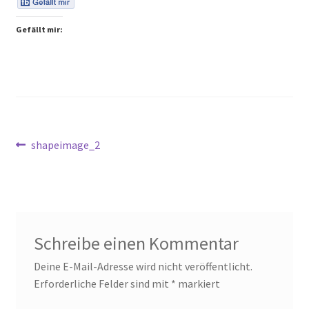
Peps Gedanken
Gefällt mir:
Talks & Tratsch
Alle Beiträge:
Beitragsnavigation
Vorheriger
shapeimage_2
Beitrag:
Schreibe einen Kommentar
Deine E-Mail-Adresse wird nicht veröffentlicht.
Erforderliche Felder sind mit
*
markiert