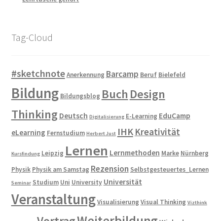
Tag-Cloud
#sketchnote
Barcamp
Anerkennung
Beruf
Bielefeld
Bildung
Buch
Design
Bildungsblog
Thinking
Deutsch
EduCamp
E-Learning
Digitalisierung
IHK
Kreativität
eLearning
Fernstudium
Herbert Just
Lernen
Lernmethoden
Leipzig
Marke
Nürnberg
Kursfindung
Rezension
Physik
Physik am Samstag
Selbstgesteuertes_Lernen
Universität
Studium
Uni
University
Seminar
Veranstaltung
Visualisierung
Visual Thinking
Vizthink
Weiterbildung
Vortrag