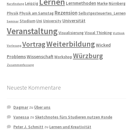
Lernen
Lernmethoden
Leipzig
Marke
Nürnberg
Kursfindung
Rezension
Physik
Physik am Samstag
Selbstgesteuertes_Lernen
Universität
Studium
Uni
University
Seminar
Veranstaltung
Visualisierung
Visual Thinking
Vizthink
Weiterbildung
Vortrag
Wicked
Vorlesung
Würzburg
Problems
Wissenschaft
Workshop
Zusammenfassung
Neueste Kommentare
Dagmar
zu
Über uns
Vanessa
zu
Sketchnotes fürs Studieren nutzen #snde
Peter J. Schmitt
zu
Lernen und Kreativität