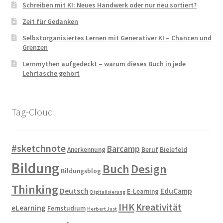
Schreiben mit KI: Neues Handwerk oder nur neu sortiert?
Zeit für Gedanken
Selbstorganisiertes Lernen mit Generativer KI – Chancen und
Grenzen
Lernmythen aufgedeckt – warum dieses Buch in jede
Lehrtasche gehört
Tag-Cloud
#sketchnote
Barcamp
Anerkennung
Beruf
Bielefeld
Bildung
Buch
Design
Bildungsblog
Thinking
Deutsch
EduCamp
E-Learning
Digitalisierung
IHK
Kreativität
eLearning
Fernstudium
Herbert Just