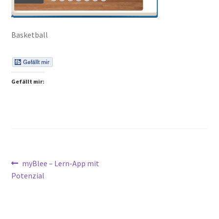
Peps Gedanken
Basketball
Talks & Tratsch
Alle Beiträge:
Gefällt mir:
Beitragsnavigation
Vorheriger
myBlee – Lern-App mit
Beitrag:
Potenzial