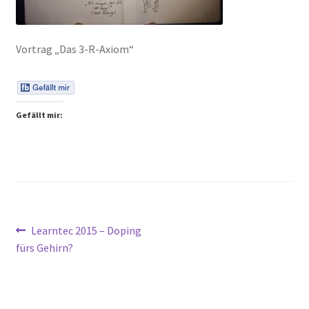
Peps Gedanken
Vortrag „Das 3-R-Axiom“
Talks & Tratsch
Alle Beiträge:
Gefällt mir:
Beitragsnavigation
Vorheriger
Learntec 2015 – Doping
Beitrag:
fürs Gehirn?