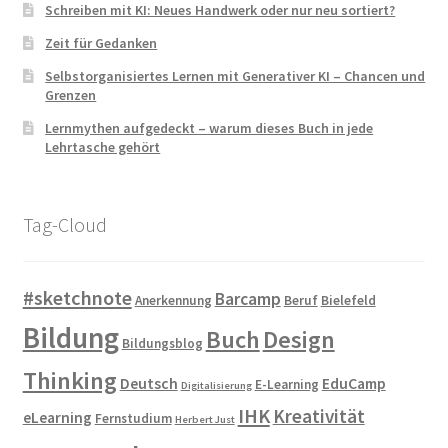
Schreiben mit KI: Neues Handwerk oder nur neu sortiert?
Zeit für Gedanken
Selbstorganisiertes Lernen mit Generativer KI – Chancen und
Grenzen
Lernmythen aufgedeckt – warum dieses Buch in jede
Lehrtasche gehört
Tag-Cloud
#sketchnote
Barcamp
Anerkennung
Beruf
Bielefeld
Bildung
Buch
Design
Bildungsblog
Thinking
Deutsch
EduCamp
E-Learning
Digitalisierung
IHK
Kreativität
eLearning
Fernstudium
Herbert Just