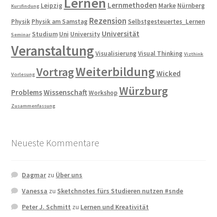
Lernen
Lernmethoden
Leipzig
Marke
Nürnberg
Kursfindung
Rezension
Physik
Physik am Samstag
Selbstgesteuertes_Lernen
Universität
Studium
Uni
University
Seminar
Veranstaltung
Visualisierung
Visual Thinking
Vizthink
Weiterbildung
Vortrag
Wicked
Vorlesung
Würzburg
Problems
Wissenschaft
Workshop
Zusammenfassung
Neueste Kommentare
Dagmar
zu
Über uns
Vanessa
zu
Sketchnotes fürs Studieren nutzen #snde
Peter J. Schmitt
zu
Lernen und Kreativität