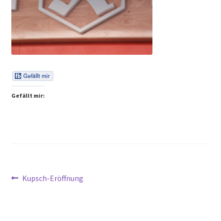
Peps Gedanken
Talks & Tratsch
Alle Beiträge:
Gefällt mir:
Beitragsnavigation
Vorheriger
Kupsch-Eröffnung
Beitrag: