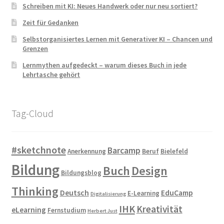
Schreiben mit KI: Neues Handwerk oder nur neu sortiert?
Zeit für Gedanken
Selbstorganisiertes Lernen mit Generativer KI – Chancen und
Grenzen
Lernmythen aufgedeckt – warum dieses Buch in jede
Lehrtasche gehört
Tag-Cloud
#sketchnote
Barcamp
Anerkennung
Beruf
Bielefeld
Bildung
Buch
Design
Bildungsblog
Thinking
Deutsch
EduCamp
E-Learning
Digitalisierung
IHK
Kreativität
eLearning
Fernstudium
Herbert Just