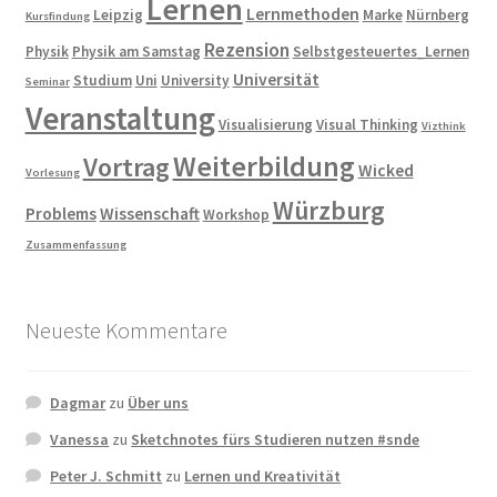
Lernen
Lernmethoden
Leipzig
Marke
Nürnberg
Kursfindung
Rezension
Physik
Physik am Samstag
Selbstgesteuertes_Lernen
Universität
Studium
Uni
University
Seminar
Veranstaltung
Visualisierung
Visual Thinking
Vizthink
Weiterbildung
Vortrag
Wicked
Vorlesung
Würzburg
Problems
Wissenschaft
Workshop
Zusammenfassung
Neueste Kommentare
Dagmar
zu
Über uns
Vanessa
zu
Sketchnotes fürs Studieren nutzen #snde
Peter J. Schmitt
zu
Lernen und Kreativität