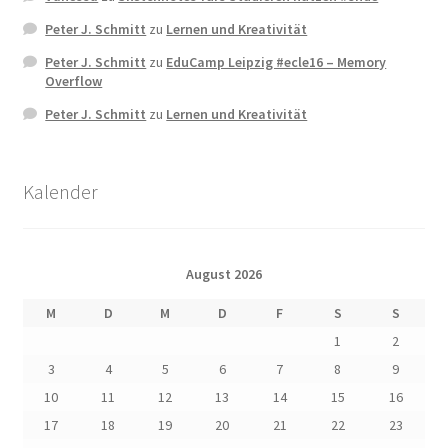
Peter J. Schmitt
zu
Lernen und Kreativität
Peter J. Schmitt
zu
EduCamp Leipzig #ecle16 – Memory
Overflow
Peter J. Schmitt
zu
Lernen und Kreativität
Kalender
August 2026
M
D
M
D
F
S
S
1
2
3
4
5
6
7
8
9
10
11
12
13
14
15
16
17
18
19
20
21
22
23