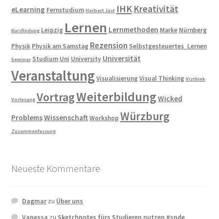
IHK
Kreativität
eLearning
Fernstudium
Herbert Just
Lernen
Lernmethoden
Leipzig
Marke
Nürnberg
Kursfindung
Rezension
Physik
Physik am Samstag
Selbstgesteuertes_Lernen
Universität
Studium
Uni
University
Seminar
Veranstaltung
Visualisierung
Visual Thinking
Vizthink
Weiterbildung
Vortrag
Wicked
Vorlesung
Würzburg
Problems
Wissenschaft
Workshop
Zusammenfassung
Neueste Kommentare
Dagmar
zu
Über uns
Vanessa
zu
Sketchnotes fürs Studieren nutzen #snde