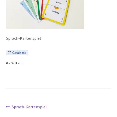
Peps Gedanken
Talks & Tratsch
Alle Beiträge:
Sprach-Kartenspiel
Gefällt mir:
Beitragsnavigation
Vorheriger
Sprach-Kartenspiel
Beitrag: