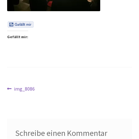
Peps Gedanken
Talks & Tratsch
Gefällt mir:
Alle Beiträge:
Beitragsnavigation
Vorheriger
img_8086
Beitrag:
Schreibe einen Kommentar