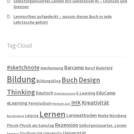
Selbstorganisiertes Lernen mit Generativer KI – Chancen und
Grenzen
Lernmythen aufgedeckt – warum dieses Buch in jede
Lehrtasche gehört
Tag-Cloud
#sketchnote
Barcamp
Anerkennung
Beruf
Bielefeld
Bildung
Buch
Design
Bildungsblog
Thinking
Deutsch
EduCamp
E-Learning
Digitalisierung
IHK
Kreativität
eLearning
Fernstudium
Herbert Just
Lernen
Lernmethoden
Leipzig
Marke
Nürnberg
Kursfindung
Rezension
Physik
Physik am Samstag
Selbstgesteuertes_Lernen
Universität
Studium
Uni
University
Seminar