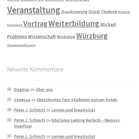
Veranstaltung
Visualisierung
Visual Thinking
Vizthink
Weiterbildung
Vortrag
Wicked
Vorlesung
Würzburg
Problems
Wissenschaft
Workshop
Zusammenfassung
Neueste Kommentare
Dagmar
zu
Über uns
Vanessa
zu
Sketchnotes fürs Studieren nutzen #snde
Peter J. Schmitt
zu
Lernen und Kreativität
Peter J. Schmitt
zu
EduCamp Leipzig #ecle16 – Memory
Overflow
Peter J. Schmitt
zu
Lernen und Kreativität