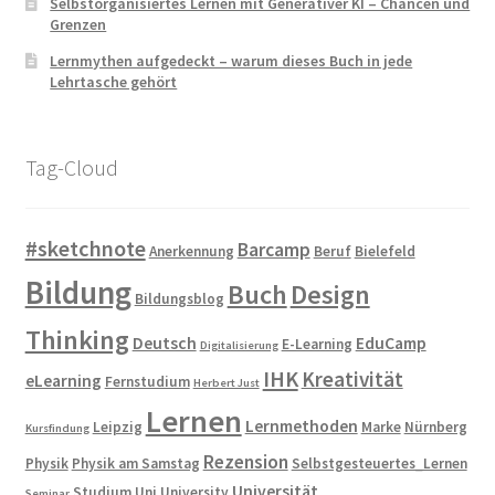
Selbstorganisiertes Lernen mit Generativer KI – Chancen und
Grenzen
Lernmythen aufgedeckt – warum dieses Buch in jede
Lehrtasche gehört
Tag-Cloud
#sketchnote
Barcamp
Anerkennung
Beruf
Bielefeld
Bildung
Buch
Design
Bildungsblog
Thinking
Deutsch
EduCamp
E-Learning
Digitalisierung
IHK
Kreativität
eLearning
Fernstudium
Herbert Just
Lernen
Lernmethoden
Leipzig
Marke
Nürnberg
Kursfindung
Rezension
Physik
Physik am Samstag
Selbstgesteuertes_Lernen
Universität
Studium
Uni
University
Seminar