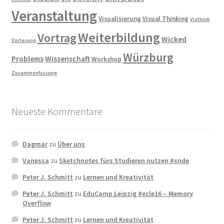
Veranstaltung
Visualisierung
Visual Thinking
Vizthink
Weiterbildung
Vortrag
Wicked
Vorlesung
Würzburg
Problems
Wissenschaft
Workshop
Zusammenfassung
Neueste Kommentare
Dagmar
zu
Über uns
Vanessa
zu
Sketchnotes fürs Studieren nutzen #snde
Peter J. Schmitt
zu
Lernen und Kreativität
Peter J. Schmitt
zu
EduCamp Leipzig #ecle16 – Memory
Overflow
Peter J. Schmitt
zu
Lernen und Kreativität