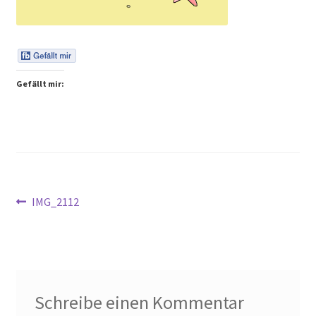
Peps Gedanken
Talks & Tratsch
Gefällt mir:
Alle Beiträge:
Beitragsnavigation
Vorheriger
IMG_2112
Beitrag:
Schreibe einen Kommentar