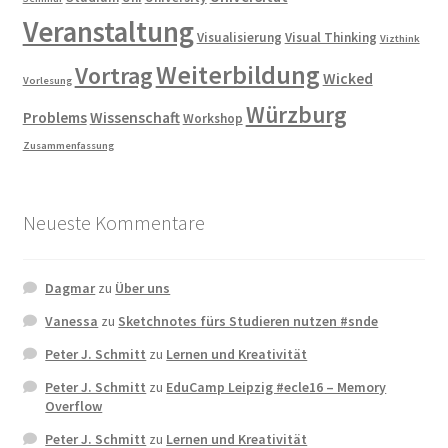
Veranstaltung
Visualisierung
Visual Thinking
Vizthink
Weiterbildung
Vortrag
Wicked
Vorlesung
Würzburg
Problems
Wissenschaft
Workshop
Zusammenfassung
Neueste Kommentare
Dagmar
zu
Über uns
Vanessa
zu
Sketchnotes fürs Studieren nutzen #snde
Peter J. Schmitt
zu
Lernen und Kreativität
Peter J. Schmitt
zu
EduCamp Leipzig #ecle16 – Memory
Overflow
Peter J. Schmitt
zu
Lernen und Kreativität