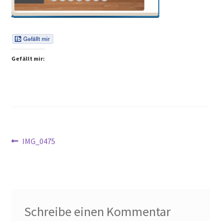
Peps Gedanken
Talks & Tratsch
Gefällt mir:
Alle Beiträge:
Beitragsnavigation
Vorheriger
IMG_0475
Beitrag:
Schreibe einen Kommentar