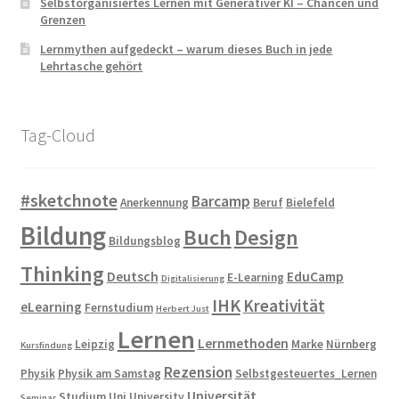
Selbstorganisiertes Lernen mit Generativer KI – Chancen und
Grenzen
Lernmythen aufgedeckt – warum dieses Buch in jede
Lehrtasche gehört
Tag-Cloud
#sketchnote
Barcamp
Anerkennung
Beruf
Bielefeld
Bildung
Buch
Design
Bildungsblog
Thinking
Deutsch
EduCamp
E-Learning
Digitalisierung
IHK
Kreativität
eLearning
Fernstudium
Herbert Just
Lernen
Lernmethoden
Leipzig
Marke
Nürnberg
Kursfindung
Rezension
Physik
Physik am Samstag
Selbstgesteuertes_Lernen
Universität
Studium
Uni
University
Seminar