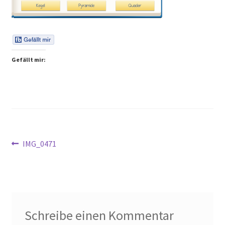
Peps Gedanken
Talks & Tratsch
Gefällt mir:
Alle Beiträge:
Beitragsnavigation
Vorheriger
IMG_0471
Beitrag:
Schreibe einen Kommentar