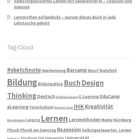
Selbstorganisiertes Lernen mit Generativer KI – Chancen und
Grenzen
Lernmythen aufgedeckt – warum dieses Buch in jede
Lehrtasche gehört
Tag-Cloud
#sketchnote
Barcamp
Anerkennung
Beruf
Bielefeld
Bildung
Buch
Design
Bildungsblog
Thinking
Deutsch
EduCamp
E-Learning
Digitalisierung
IHK
Kreativität
eLearning
Fernstudium
Herbert Just
Lernen
Lernmethoden
Leipzig
Marke
Nürnberg
Kursfindung
Rezension
Physik
Physik am Samstag
Selbstgesteuertes_Lernen
Universität
Studium
Uni
University
Seminar