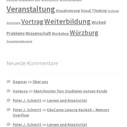
Veranstaltung
Visualisierung
Visual Thinking
Vizthink
Weiterbildung
Vortrag
Wicked
Vorlesung
Würzburg
Problems
Wissenschaft
Workshop
Zusammenfassung
Neueste Kommentare
Dagmar
zu
Über uns
Vanessa
zu
Sketchnotes fürs Studieren nutzen #snde
Peter J. Schmitt
zu
Lernen und Kreativität
Peter J. Schmitt
zu
EduCamp Leipzig #ecle16 – Memory
Overflow
Peter J. Schmitt
zu
Lernen und Kreativität