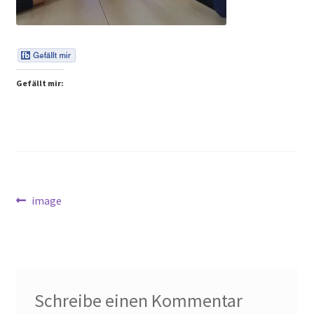
Peps Gedanken
Talks & Tratsch
Gefällt mir:
Alle Beiträge:
Beitragsnavigation
Vorheriger
image
Beitrag:
Schreibe einen Kommentar