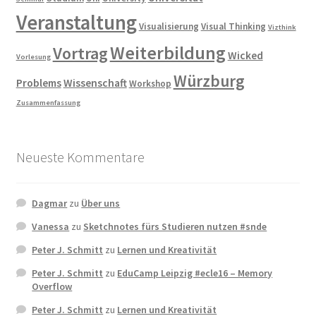
Veranstaltung
Visualisierung
Visual Thinking
Vizthink
Weiterbildung
Vortrag
Wicked
Vorlesung
Würzburg
Problems
Wissenschaft
Workshop
Zusammenfassung
Neueste Kommentare
Dagmar
zu
Über uns
Vanessa
zu
Sketchnotes fürs Studieren nutzen #snde
Peter J. Schmitt
zu
Lernen und Kreativität
Peter J. Schmitt
zu
EduCamp Leipzig #ecle16 – Memory
Overflow
Peter J. Schmitt
zu
Lernen und Kreativität