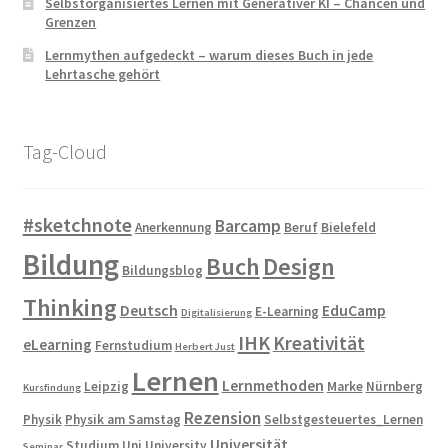
Selbstorganisiertes Lernen mit Generativer KI – Chancen und
Grenzen
Lernmythen aufgedeckt – warum dieses Buch in jede
Lehrtasche gehört
Tag-Cloud
#sketchnote
Barcamp
Anerkennung
Beruf
Bielefeld
Bildung
Buch
Design
Bildungsblog
Thinking
Deutsch
EduCamp
E-Learning
Digitalisierung
IHK
Kreativität
eLearning
Fernstudium
Herbert Just
Lernen
Lernmethoden
Leipzig
Marke
Nürnberg
Kursfindung
Rezension
Physik
Physik am Samstag
Selbstgesteuertes_Lernen
Universität
Studium
Uni
University
Seminar