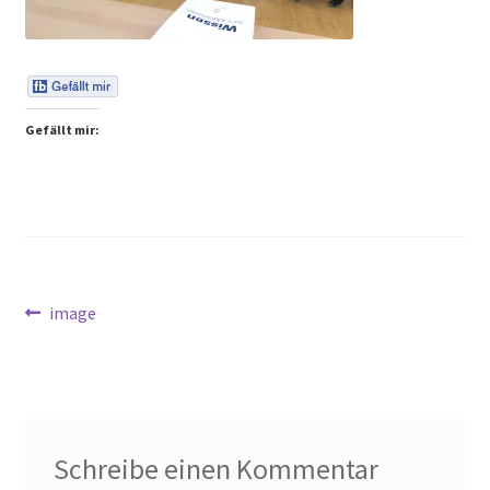
Peps Gedanken
Talks & Tratsch
Gefällt mir:
Alle Beiträge:
Beitragsnavigation
Vorheriger
image
Beitrag:
Schreibe einen Kommentar