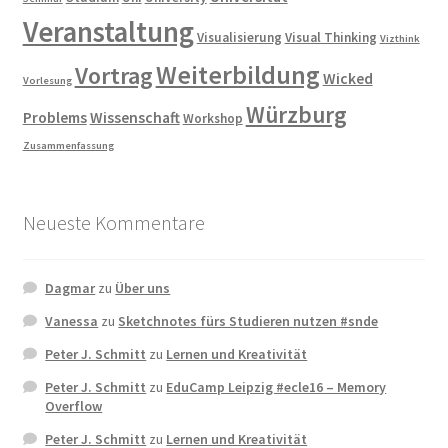
Veranstaltung
Visualisierung
Visual Thinking
Vizthink
Weiterbildung
Vortrag
Wicked
Vorlesung
Würzburg
Problems
Wissenschaft
Workshop
Zusammenfassung
Neueste Kommentare
Dagmar
zu
Über uns
Vanessa
zu
Sketchnotes fürs Studieren nutzen #snde
Peter J. Schmitt
zu
Lernen und Kreativität
Peter J. Schmitt
zu
EduCamp Leipzig #ecle16 – Memory
Overflow
Peter J. Schmitt
zu
Lernen und Kreativität