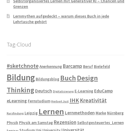
Selbstorganisiertes Lernen mit Generativer KI – Chancen und
Grenzen
Lernmythen aufgedeckt – warum dieses Buch in jede
Lehrtasche gehört
Tag-Cloud
#sketchnote
Barcamp
Anerkennung
Beruf
Bielefeld
Bildung
Buch
Design
Bildungsblog
Thinking
Deutsch
EduCamp
E-Learning
Digitalisierung
IHK
Kreativität
eLearning
Fernstudium
Herbert Just
Lernen
Lernmethoden
Leipzig
Marke
Nürnberg
Kursfindung
Rezension
Physik
Physik am Samstag
Selbstgesteuertes_Lernen
Universität
Studium
Uni
University
Seminar